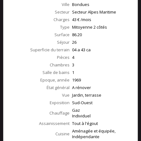
Ville
Bondues
Secteur
Secteur Alpes Maritime
Charges
43 € /mois
Type
Mitoyenne 2 côtés
Surface
86.20
Séjour
26
Superficie du terrain
04 a 43 ca
Pièces
4
Chambres
3
Salle de bains
1
Epoque, année
1969
État général
A rénover
Vue
Jardin, terrasse
Exposition
Sud-Ouest
Gaz
Chauffage
Individuel
Assainissement
Tout à l'égout
Aménagée et équipée,
Cuisine
Indépendante