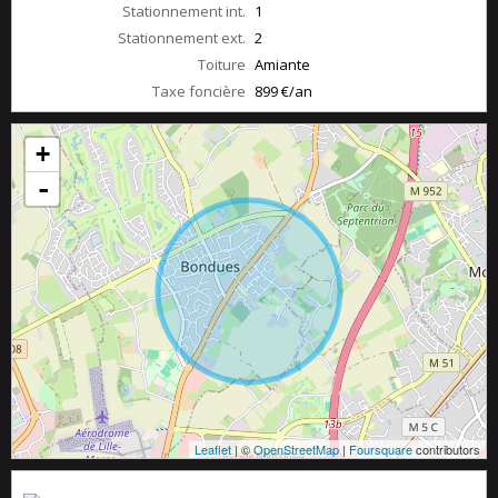
Stationnement int.
1
Stationnement ext.
2
Toiture
Amiante
Taxe foncière
899 €/an
+
-
Leaflet
| ©
OpenStreetMap
|
Foursquare
contributors