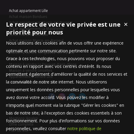
Achat appartement Lille
Achat maison Bondues
Le respect de votre vie privée est une
Achat appartement Marcq-en-Baroeul
✕
Achat appartement La Madeleine
priorité pour nous
Achat maison Mouvaux
Achat maison Marcq-en-Baroeul
Nous utilisons des cookies afin de vous offrir une expérience
optimale et une communication pertinente sur notre site.
Maison à vendre Templeuve-en-Pévèle
Grace à ces technologies, nous pouvons vous proposer du
Appartement à vendre Lille
Maison à vendre Le Touquet-Paris-Plage
contenu en rapport avec vos centres d'intérêt. Ils nous
Maison à vendre Linselles
permettent également d'améliorer la qualité de nos services et
Appartement à vendre Lille
la convivialité de notre site internet. Nous utiliserons
Stationnement à vendre Lille
uniquement les données personnelles pour lesquelles vous
avez donné votre accord. Vous pouvez les modifier à
n'importe quel moment via la rubrique "Gérer les cookies" en
Nos Honoraires
bas de notre site, à l'exception des cookies essentiels à son
Qui sommes-nous
Mentions légales
fonctionnement. Pour plus d'informations sur vos données
Offre complète
personnelles, veuillez consulter
notre politique de
Plan du site