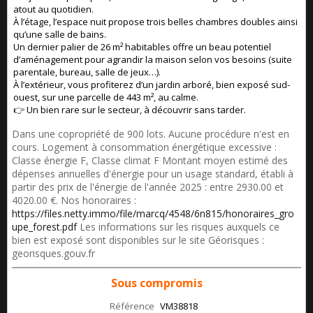
atout au quotidien.
À l’étage, l’espace nuit propose trois belles chambres doubles ainsi
qu’une salle de bains.
Un dernier palier de 26 m² habitables offre un beau potentiel
d’aménagement pour agrandir la maison selon vos besoins (suite
parentale, bureau, salle de jeux…).
À l’extérieur, vous profiterez d’un jardin arboré, bien exposé sud-
ouest, sur une parcelle de 443 m², au calme.
👉 Un bien rare sur le secteur, à découvrir sans tarder.
Dans une copropriété de 900 lots. Aucune procédure n'est en
cours. Logement à consommation énergétique excessive :
Classe énergie F, Classe climat F Montant moyen estimé des
dépenses annuelles d'énergie pour un usage standard, établi à
partir des prix de l'énergie de l'année 2025 : entre 2930.00 et
4020.00 €. Nos honoraires :
https://files.netty.immo/file/marcq/4548/6n815/honoraires_gro
upe_forest.pdf
Les informations sur les risques auxquels ce
bien est exposé sont disponibles sur le site Géorisques :
georisques.gouv.fr
Sous compromis
Référence
VM38818