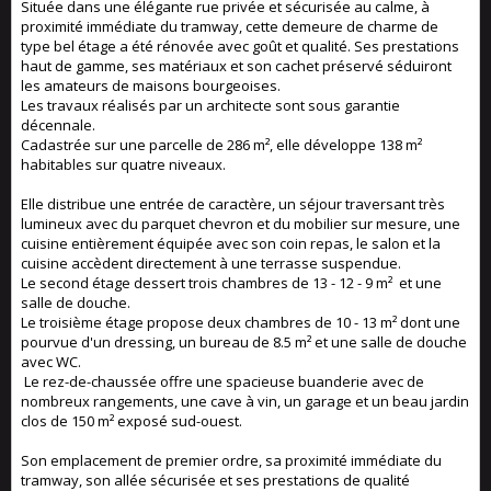
Située dans une élégante rue privée et sécurisée au calme, à
proximité immédiate du tramway, cette demeure de charme de
type bel étage a été rénovée avec goût et qualité. Ses prestations
haut de gamme, ses matériaux et son cachet préservé séduiront
les amateurs de maisons bourgeoises.
Les travaux réalisés par un architecte sont sous garantie
décennale.
Cadastrée sur une parcelle de 286 m², elle développe 138 m²
habitables sur quatre niveaux.
Elle distribue une entrée de caractère, un séjour traversant très
lumineux avec du parquet chevron et du mobilier sur mesure, une
cuisine entièrement équipée avec son coin repas, le salon et la
cuisine accèdent directement à une terrasse suspendue.
Le second étage dessert trois chambres de 13 - 12 - 9 m² et une
salle de douche.
Le troisième étage propose deux chambres de 10 - 13 m² dont une
pourvue d'un dressing, un bureau de 8.5 m² et une salle de douche
avec WC.
Le rez-de-chaussée offre une spacieuse buanderie avec de
nombreux rangements, une cave à vin, un garage et un beau jardin
clos de 150 m² exposé sud-ouest.
Son emplacement de premier ordre, sa proximité immédiate du
tramway, son allée sécurisée et ses prestations de qualité