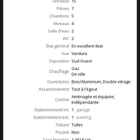
Terrasse
15
Pièces
7
Chambres
5
Niveaux
4
Salle d'eau
2
WC
2
État général
En excellent état
Vue
Verdure
Exposition
Sud-Ouest
Gaz
Chauffage
De ville
Ouvertures
Bois/Aluminium, Double vitrage
Assainissement
Tout à l'égout
Aménagée et équipée,
Cuisine
Indépendante
Stationnement int.
1
garage
Stationnement ext.
1
parking
Toiture
Tuiles
Piscine
Non
Taxe foncière
1 462 €/an