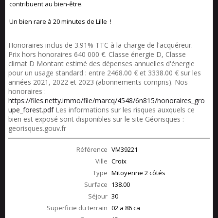
contribuent au bien-être.
Un bien rare à 20 minutes de Lille !
Honoraires inclus de 3.91% TTC à la charge de l'acquéreur.
Prix hors honoraires 640 000 €. Classe énergie D, Classe
climat D Montant estimé des dépenses annuelles d'énergie
pour un usage standard : entre 2468.00 € et 3338.00 € sur les
années 2021, 2022 et 2023 (abonnements compris). Nos
honoraires :
https://files.netty.immo/file/marcq/4548/6n815/honoraires_gro
upe_forest.pdf
Les informations sur les risques auxquels ce
bien est exposé sont disponibles sur le site Géorisques :
georisques.gouv.fr
Référence
VM39221
Ville
Croix
Type
Mitoyenne 2 côtés
Surface
138.00
Séjour
30
Superficie du terrain
02 a 86 ca