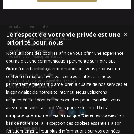
Achat appartement Lille
Le respect de votre vie privée est une
Achat maison Bondues
✕
Achat appartement Marcq-en-Baroeul
priorité pour nous
Achat appartement La Madeleine
Achat maison Mouvaux
Nous utilisons des cookies afin de vous offrir une expérience
Achat maison Marcq-en-Baroeul
optimale et une communication pertinente sur notre site.
Grace à ces technologies, nous pouvons vous proposer du
Maison à vendre Templeuve-en-Pévèle
Appartement à vendre Lille
contenu en rapport avec vos centres d'intérêt. Ils nous
Maison à vendre Le Touquet-Paris-Plage
permettent également d'améliorer la qualité de nos services et
Maison à vendre Linselles
la convivialité de notre site internet. Nous utiliserons
Appartement à vendre Lille
Stationnement à vendre Lille
uniquement les données personnelles pour lesquelles vous
avez donné votre accord. Vous pouvez les modifier à
n'importe quel moment via la rubrique "Gérer les cookies" en
bas de notre site, à l'exception des cookies essentiels à son
Nos Honoraires
Qui sommes-nous
fonctionnement. Pour plus d'informations sur vos données