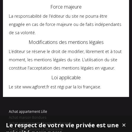
Force majeure
La responsabilité de l'éditeur du site ne pourra être
engagée en cas de force majeure ou de faits indépendants
de sa volonté.
Modifications des mentions légales
L’éditeur se réserve le droit de modifier, librement et à tout
moment, les mentions légales du site. L’utilisation du site
constitue l'acceptation des mentions légales en vigueur.
Loi applicable
Le site www.agforet.fr
est régi par la loi française.
Achat appartement Lille
Achat maison Bondues
Le respect de votre vie privée est une
✕
Achat appartement Marcq-en-Baroeul
Achat appartement La Madeleine