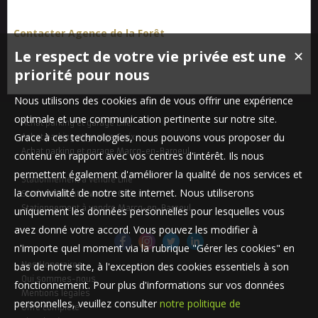
Contacter Agence de la Forêt
Le respect de votre vie privée est une
✕
priorité pour nous
Nous utilisons des cookies afin de vous offrir une expérience
optimale et une communication pertinente sur notre site.
Achat parking et garage Lille
Grace à ces technologies, nous pouvons vous proposer du
Achat parking et garage Croix
Achat parking et garage Marcq-en-Baroeul
contenu en rapport avec vos centres d'intérêt. Ils nous
permettent également d'améliorer la qualité de nos services et
Stationnement à vendre Lille
la convivialité de notre site internet. Nous utiliserons
Stationnement à vendre Croix
Stationnement à vendre Marcq-en-Baroeul
uniquement les données personnelles pour lesquelles vous
avez donné votre accord. Vous pouvez les modifier à
n'importe quel moment via la rubrique "Gérer les cookies" en
bas de notre site, à l'exception des cookies essentiels à son
Nos Honoraires
Qui sommes-nous
fonctionnement. Pour plus d'informations sur vos données
Mentions légales
personnelles, veuillez consulter
notre politique de
Offre complète