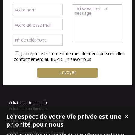
J'accepte le traitement de mes données personnelles
conformément au RGPD.
En savoir plus
Achat appartement Lille
Achat maison Bondues
Le respect de votre vie privée est une
Achat appartement Marcq-en-Baroeul
✕
Achat appartement La Madeleine
priorité pour nous
Achat maison Mouvaux
Achat maison Marcq-en-Baroeul