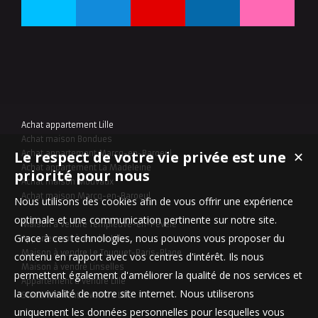
Achat appartement Lille
Achat maison Bondues
Le respect de votre vie privée est une
✕
Achat appartement Marcq-en-Baroeul
Achat appartement La Madeleine
priorité pour nous
Achat maison Mouvaux
Achat maison Marcq-en-Baroeul
Nous utilisons des cookies afin de vous offrir une expérience
optimale et une communication pertinente sur notre site.
Maison à vendre Templeuve-en-Pévèle
Grace à ces technologies, nous pouvons vous proposer du
Appartement à vendre Lille
Maison à vendre Le Touquet-Paris-Plage
contenu en rapport avec vos centres d'intérêt. Ils nous
Maison à vendre Linselles
permettent également d'améliorer la qualité de nos services et
Appartement à vendre Lille
la convivialité de notre site internet. Nous utiliserons
Stationnement à vendre Lille
uniquement les données personnelles pour lesquelles vous