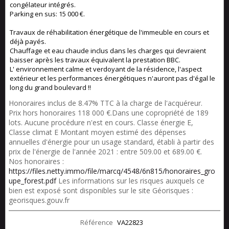
congélateur intégrés.
Parking en sus: 15 000 €.
Travaux de réhabilitation énergétique de l'immeuble en cours et
déjà payés.
Chauffage et eau chaude inclus dans les charges qui devraient
baisser après les travaux équivalent la prestation BBC.
L' environnement calme et verdoyant de la résidence, l'aspect
extérieur et les performances énergétiques n'auront pas d'égal le
long du grand boulevard !!
Honoraires inclus de 8.47% TTC à la charge de l'acquéreur.
Prix hors honoraires 118 000 €.Dans une copropriété de 189
lots. Aucune procédure n'est en cours. Classe énergie E,
Classe climat E Montant moyen estimé des dépenses
annuelles d'énergie pour un usage standard, établi à partir des
prix de l'énergie de l'année 2021 : entre 509.00 et 689.00 €.
Nos honoraires :
https://files.netty.immo/file/marcq/4548/6n815/honoraires_gro
upe_forest.pdf
Les informations sur les risques auxquels ce
bien est exposé sont disponibles sur le site Géorisques :
georisques.gouv.fr
Référence
VA22823