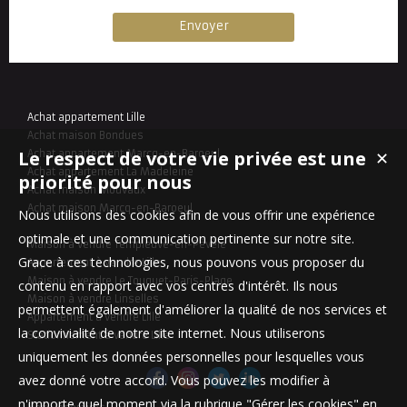
Achat appartement Lille
Achat maison Bondues
Le respect de votre vie privée est une
Achat appartement Marcq-en-Baroeul
✕
Achat appartement La Madeleine
priorité pour nous
Achat maison Mouvaux
Achat maison Marcq-en-Baroeul
Nous utilisons des cookies afin de vous offrir une expérience
optimale et une communication pertinente sur notre site.
Maison à vendre Templeuve-en-Pévèle
Grace à ces technologies, nous pouvons vous proposer du
Appartement à vendre Lille
Maison à vendre Le Touquet-Paris-Plage
contenu en rapport avec vos centres d'intérêt. Ils nous
Maison à vendre Linselles
permettent également d'améliorer la qualité de nos services et
Appartement à vendre Lille
la convivialité de notre site internet. Nous utiliserons
Stationnement à vendre Lille
uniquement les données personnelles pour lesquelles vous
avez donné votre accord. Vous pouvez les modifier à
n'importe quel moment via la rubrique "Gérer les cookies" en