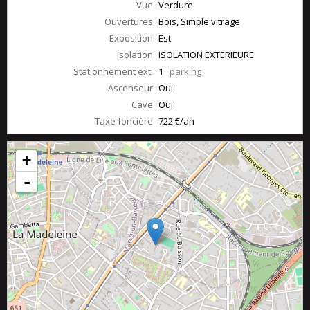
Vue
Verdure
Ouvertures
Bois, Simple vitrage
Exposition
Est
Isolation
ISOLATION EXTERIEURE
Stationnement ext.
1
parking
Ascenseur
Oui
Cave
Oui
Taxe foncière
722 €/an
+
-