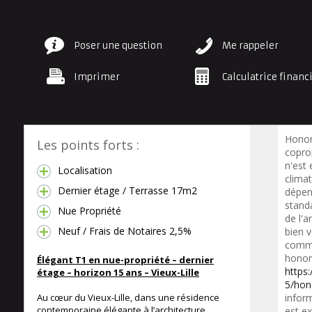
Poser une question
Me rappeler
Imprimer
Calculatrice financ
Honor
Les points forts :
copro
n'est 
Localisation
clima
Dernier étage / Terrasse 17m2
dépen
standa
Nue Propriété
de l'a
Neuf / Frais de Notaires 2,5%
bien 
commer
honora
Élégant T1 en nue-propriété – dernier
https
étage – horizon 15 ans – Vieux-Lille
5/hon
Au cœur du Vieux-Lille, dans une résidence
inform
contemporaine élégante à l’architecture
est ex