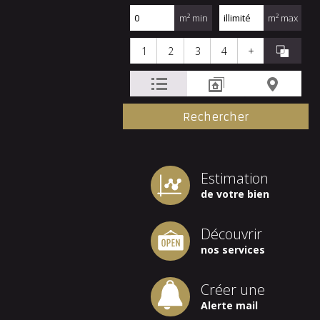
m² min
m² max
1
2
3
4
+
Estimation
de votre bien
Découvrir
nos services
Créer une
Alerte mail