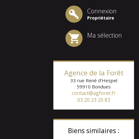
Connexion
Propriétaire
Ma sélection
Agence de la Forêt
33 rue René d'Hespel
59910
Bondues
contact@agforet.fr
03 20 23 20 83
Biens similaires :