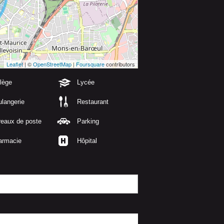
Leaflet
| ©
OpenStreetMap
|
Foursquare
contributors
lège
Lycée
langerie
Restaurant
reaux de poste
Parking
armacie
Hôpital