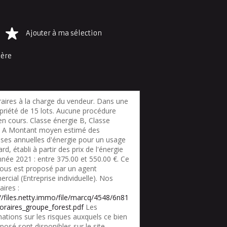
Ajouter à ma sélection
ière
aires à la charge du vendeur. Dans une
priété de 15 lots. Aucune procédure
en cours. Classe énergie B, Classe
t A Montant moyen estimé des
ses annuelles d'énergie pour un usage
rd, établi à partir des prix de l'énergie
nnée 2021 : entre 375.00 et 550.00 €. Ce
vous est proposé par un agent
cial (Entreprise individuelle). Nos
ires :
://files.netty.immo/file/marcq/4548/6n81
oraires_groupe_forest.pdf
Les
ations sur les risques auxquels ce bien
posé sont disponibles sur le site