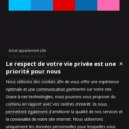
Achat appartement Lille
Achat maison Bondues
Le respect de votre vie privée est une
✕
Achat appartement Marcq-en-Baroeul
Achat appartement La Madeleine
priorité pour nous
Achat maison Mouvaux
Achat maison Marcq-en-Baroeul
Nous utilisons des cookies afin de vous offrir une expérience
optimale et une communication pertinente sur notre site.
Maison à vendre Templeuve-en-Pévèle
Grace à ces technologies, nous pouvons vous proposer du
Appartement à vendre Lille
Maison à vendre Le Touquet-Paris-Plage
contenu en rapport avec vos centres d'intérêt. Ils nous
Maison à vendre Linselles
permettent également d'améliorer la qualité de nos services et
Appartement à vendre Lille
la convivialité de notre site internet. Nous utiliserons
Stationnement à vendre Lille
uniquement les données personnelles pour lesquelles vous