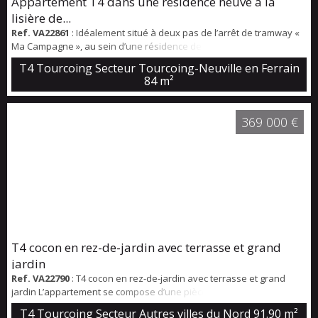
Appartement T4 dans une résidence neuve à la
lisière de...
Ref. VA22861
: Idéalement situé à deux pas de l’arrêt de tramway «
Ma Campagne », au sein d’une résidence de standing très récente,
ce superbe appartement T4 en rez-de-jardin séduit par ses beaux
T4 Tourcoing Secteur Tourcoing-Neuville en Ferrain
volumes. Il se compose d’une entrée avec vestiaire, d’un vaste
84 m²
salon-séjour ouvert sur un agréable jardin verdoyant de 30 m² et
une terrasse de 10m² exposé sud-est. L’espace nuit comprend trois
chambre...
369 000 €
T4 cocon en rez-de-jardin avec terrasse et grand
jardin
Ref. VA22790
: T4 cocon en rez-de-jardin avec terrasse et grand
jardin L’appartement se compose d’une pièce de vie de 32 m²
comprend un salon avec cuisine ouverte. Elle s’ouvre sur une
T4 Tourcoing Secteur Autres villes du Nord
91.90 m²