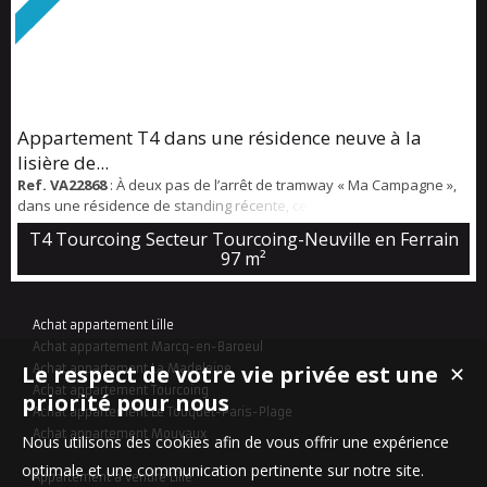
Appartement T4 dans une résidence neuve à la
lisière de...
Ref. VA22868
: À deux pas de l’arrêt de tramway « Ma Campagne »,
dans une résidence de standing récente, ce magnifique
appartement T4 séduit par ses volumes généreux et sa luminosité.
T4 Tourcoing Secteur Tourcoing-Neuville en Ferrain
Il offre une entrée accueillante, un vaste salon-séjour baigné de
97 m²
lumière ouvrant sur une terrasse exposée sud-est. L’espace nuit se
compose de trois chambres donnant accès à une terrasse de 11 m²,
ainsi qu’une salle de...
Achat appartement Lille
Achat appartement Marcq-en-Baroeul
Le respect de votre vie privée est une
Achat appartement La Madeleine
✕
Achat appartement Tourcoing
priorité pour nous
Achat appartement Le Touquet-Paris-Plage
Achat appartement Mouvaux
Nous utilisons des cookies afin de vous offrir une expérience
optimale et une communication pertinente sur notre site.
Appartement à vendre Lille