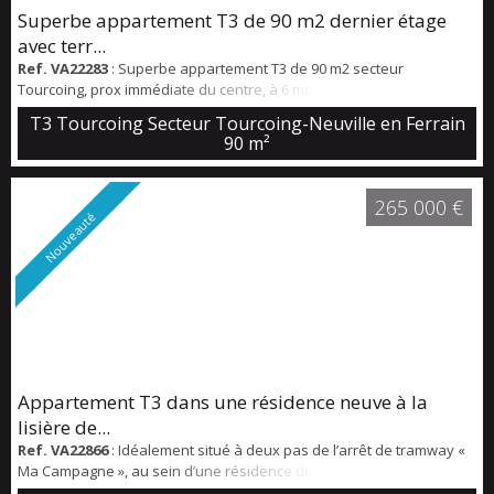
Superbe appartement T3 de 90 m2 dernier étage
avec terr...
Ref. VA22283
: Superbe appartement T3 de 90 m2 secteur
Tourcoing, prox immédiate du centre, à 6 mn à pied du métro, au
4ème et dernier étage d'une belle résidence sécurisée (ancienne
T3 Tourcoing Secteur Tourcoing-Neuville en Ferrain
usine de tissage) Très belle terrasse sud ouest de 35 m2. Séjour
90 m²
ultra lumineux , cuisine ouverte entièrement équipée, deux
chambres (12,3 et 10,5 m2). Salle de bains avec douche, double
vasque. Nombreux placards. 2 parkin...
265 000 €
Nouveauté
Appartement T3 dans une résidence neuve à la
lisière de...
Ref. VA22866
: Idéalement situé à deux pas de l’arrêt de tramway «
Ma Campagne », au sein d’une résidence de standing très récente,
ce superbe appartement T3 séduit par ses beaux volumes. Il se