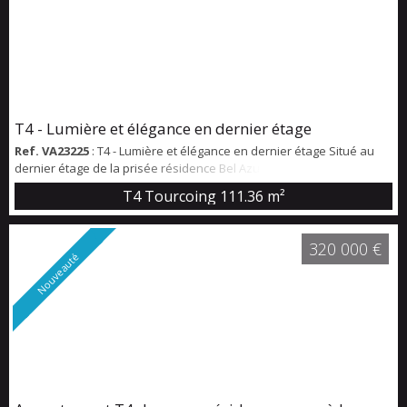
T4 - Lumière et élégance en dernier étage
Ref. VA23225
: T4 - Lumière et élégance en dernier étage Situé au
dernier étage de la prisée résidence Bel Azur, à l’entrée de
Tourcoing secteur Ma Campagne, aux portes de Mouvaux, cet
T4 Tourcoing
111.36 m²
appartement traversant de 112 m², entièrement rénové en 2020,
offre un cadre de vie lumineux et harmonieux. L’entrée ouvre sur
une atmosphère accueillante et raffinée. Le séjour spacieux de 40
320 000 €
m², inondé de lumière nat...
Nouveauté