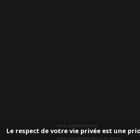
Achat appartement Lille
Le respect de votre vie privée est une pri
Achat maison Bondues
Achat appartement Marcq-en-Baroeul