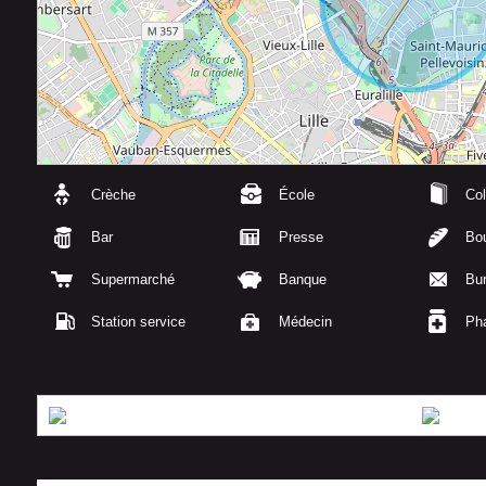
Crèche
École
Col
Bar
Presse
Bou
Supermarché
Banque
Bu
Station service
Médecin
Ph