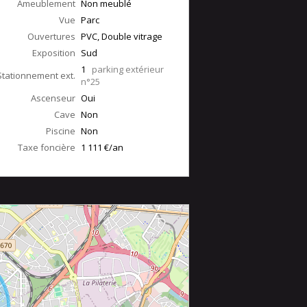
Ameublement
Non meublé
Vue
Parc
Ouvertures
PVC, Double vitrage
Exposition
Sud
1
parking extérieur
Stationnement ext.
n°25
Ascenseur
Oui
Cave
Non
Piscine
Non
Taxe foncière
1 111 €/an