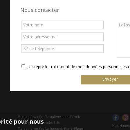
Nous contacter
J'accepte le traitement de mes données personnelle
Maison à vendre Templeuve-en-Pévèle
orité pour nous
Appartement à vendre Lille
Nos Honor
Maison à vendre Le Touquet-Paris-Plage