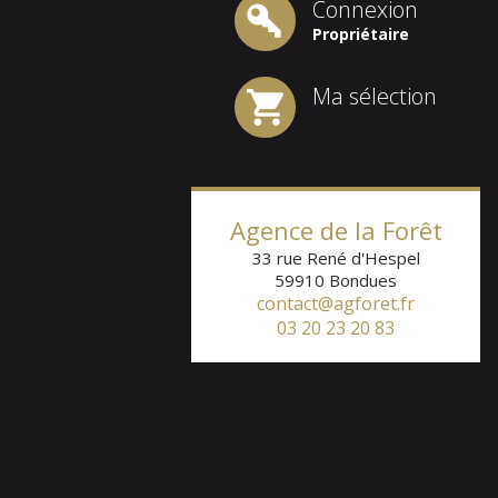
Connexion
Propriétaire
Ma sélection
Agence de la Forêt
33 rue René d'Hespel
59910
Bondues
contact@agforet.fr
03 20 23 20 83