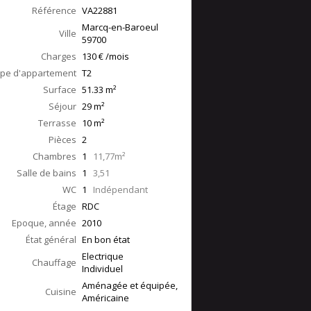
Référence
VA22881
Marcq-en-Baroeul
Ville
59700
Charges
130 € /mois
pe d'appartement
T2
Surface
51.33
m²
Séjour
29
m²
Terrasse
10
m²
Pièces
2
Chambres
1
11,77m²
Salle de bains
1
3,51
WC
1
Indépendant
Étage
RDC
Epoque, année
2010
État général
En bon état
Electrique
Chauffage
Individuel
Aménagée et équipée,
Cuisine
Américaine