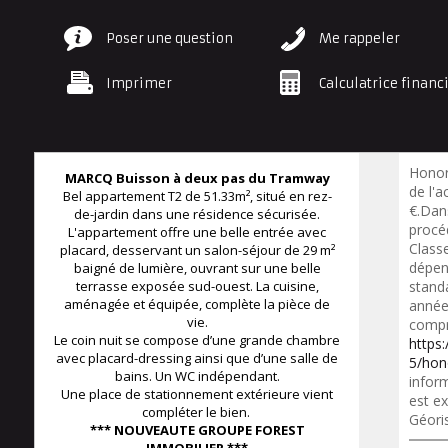
Poser une question
Me rappeler
Imprimer
Calculatrice financ
Honor
MARCQ Buisson à deux pas du Tramway
de l'a
Bel appartement T2 de 51.33m², situé en rez-
€.Dan
de-jardin dans une résidence sécurisée.
procé
L'appartement offre une belle entrée avec
Class
placard, desservant un salon-séjour de 29 m²
dépen
baigné de lumière, ouvrant sur une belle
terrasse exposée sud-ouest. La cuisine,
standa
aménagée et équipée, complète la pièce de
année
vie.
compr
Le coin nuit se compose d’une grande chambre
https
avec placard-dressing ainsi que d’une salle de
5/hon
bains. Un WC indépendant.
inform
Une place de stationnement extérieure vient
est ex
compléter le bien.
Géori
*** NOUVEAUTE GROUPE FOREST