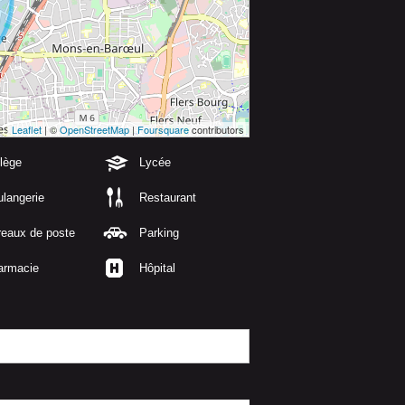
Leaflet
| ©
OpenStreetMap
|
Foursquare
contributors
lège
Lycée
langerie
Restaurant
reaux de poste
Parking
armacie
Hôpital