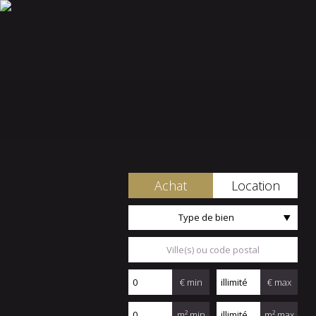
Achat
Location
Type de bien
€ min
€ max
m² min
m² max