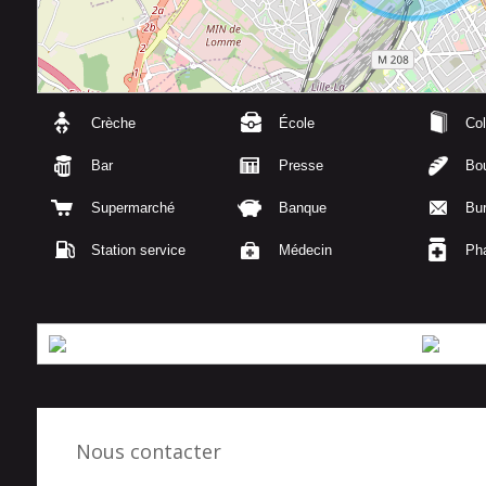
Crèche
École
Col
Bar
Presse
Bou
Supermarché
Banque
Bu
Station service
Médecin
Ph
Nous contacter