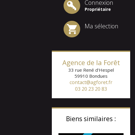
Connexion
Propriétaire
Ma sélection
Agence de la Forêt
33 rue René d'Hespel
59910
Bondues
contact@agforet.fr
03 20 23 20 83
Biens similaires :