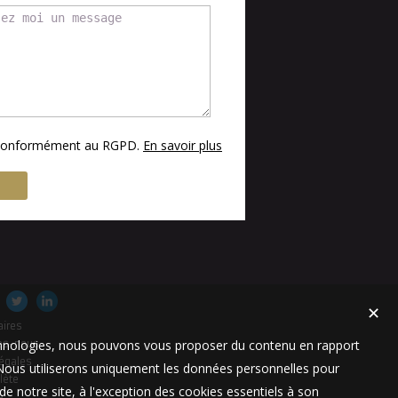
s conformément au RGPD.
En savoir plus
✕
aires
technologies, nous pouvons vous proposer du contenu en rapport
es-nous
égales
t. Nous utiliserons uniquement les données personnelles pour
lète
e notre site, à l'exception des cookies essentiels à son
e