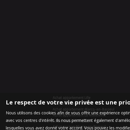
Achat appartement Lille
Le respect de votre vie privée est une pri
Achat maison Bondues
Achat appartement Marcq-en-Baroeul
Nous utilisons des cookies afin de vous offrir une expérience op
Achat appartement La Madeleine
avec vos centres d'intérêt. Ils nous permettent également d'amélior
Achat maison Mouvaux
Achat maison Marcq-en-Baroeul
lesquelles vous avez donné votre accord. Vous pouvez les modifier