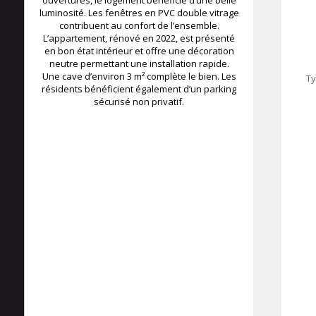
ouvertures, le logement bénéficie d’une belle
luminosité. Les fenêtres en PVC double vitrage
contribuent au confort de l’ensemble.
L’appartement, rénové en 2022, est présenté
en bon état intérieur et offre une décoration
neutre permettant une installation rapide.
Une cave d’environ 3 m² complète le bien. Les
Ty
résidents bénéficient également d’un parking
sécurisé non privatif.