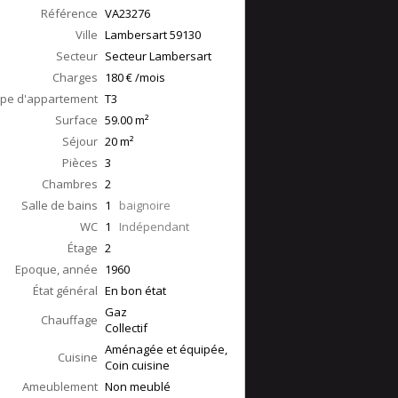
Référence
VA23276
Ville
Lambersart
59130
Secteur
Secteur Lambersart
Charges
180 € /mois
pe d'appartement
T3
Surface
59.00
m²
Séjour
20
m²
Pièces
3
Chambres
2
Salle de bains
1
baignoire
WC
1
Indépendant
Étage
2
Epoque, année
1960
État général
En bon état
Gaz
Chauffage
Collectif
Aménagée et équipée,
Cuisine
Coin cuisine
Ameublement
Non meublé