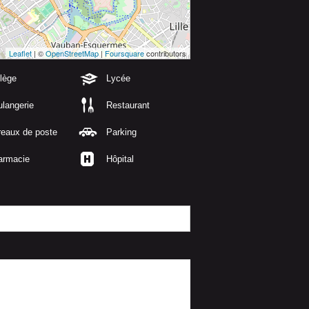
Leaflet
| ©
OpenStreetMap
|
Foursquare
contributors
lège
Lycée
langerie
Restaurant
reaux de poste
Parking
armacie
Hôpital