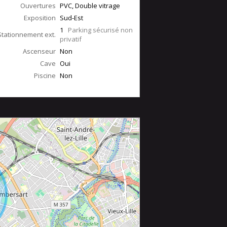
Ouvertures
PVC, Double vitrage
Exposition
Sud-Est
1
Parking sécurisé non
Stationnement ext.
privatif
Ascenseur
Non
Cave
Oui
Piscine
Non