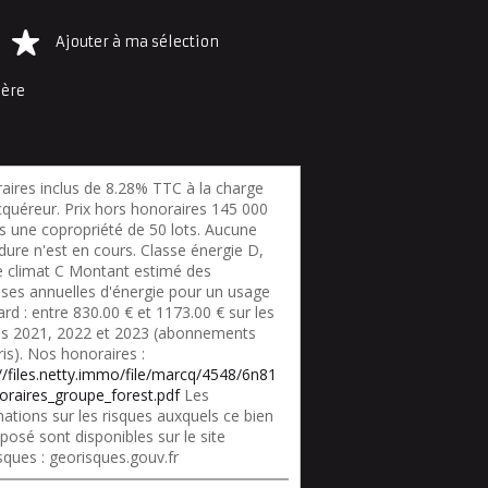
Ajouter à ma sélection
ière
aires inclus de 8.28% TTC à la charge
cquéreur. Prix hors honoraires 145 000
s une copropriété de 50 lots. Aucune
dure n'est en cours. Classe énergie D,
e climat C Montant estimé des
ses annuelles d'énergie pour un usage
rd : entre 830.00 € et 1173.00 € sur les
s 2021, 2022 et 2023 (abonnements
is). Nos honoraires :
://files.netty.immo/file/marcq/4548/6n81
oraires_groupe_forest.pdf
Les
ations sur les risques auxquels ce bien
posé sont disponibles sur le site
sques : georisques.gouv.fr