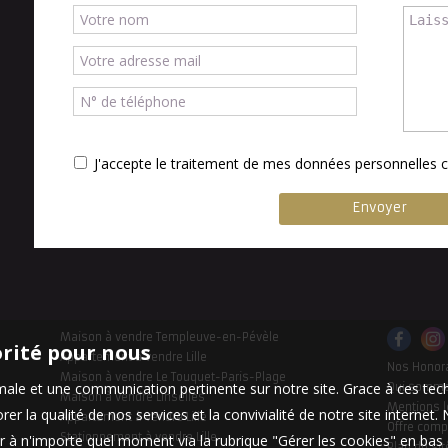
J'accepte le traitement de mes données personnelle
Maison à vendre Templeuve-en-Pévèle
orité pour nous
Appartement à vendre Lille
Nos Honor
Maison à vendre Le Touquet-Paris-Plage
timale et une communication pertinente sur notre site. Grace à ces 
Qui somm
Maison à vendre Linselles
Mentions l
er la qualité de nos services et la convivialité de notre site interne
Appartement à vendre Lille
Offre comp
Stationnement à vendre Lille
 à n'importe quel moment via la rubrique "Gérer les cookies" en bas d
Plan du sit