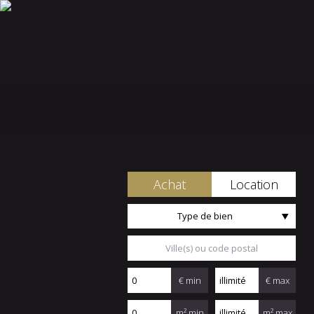
Achat
Location
Type de bien
€ min
€ max
m² min
m² max