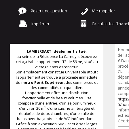
Poser une question
Me rappeler
Imprimer
Calculatrice financ
Honor
LAMBERSART Idéalement situé,
de l'a
au sein de la Résidence La Carnoy, découvrez
€.Dan
cet agréable appartement T3 de 59 m², situé au
procé
2ᵉ étage sans ascenseur.
Class
Son emplacement constitue un véritable atout :
dépen
l’appartement se trouve à proximité immédiate
du
métro Pont Supérieur
, des commerces et
standa
des commodités du quotidien.
année
L’appartement offre une distribution
compr
fonctionnelle et de beaux volumes. Il se
https
compose d’une entrée, d’un séjour lumineux
5/hon
d’environ 20 m², d’une cuisine aménagée et
inform
équipée, de deux chambres, d’une salle de
est ex
bains avec baignoire et de WC indépendants.
Géori
Grâce à son exposition Sud-Est et à ses larges