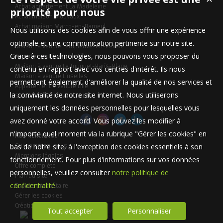
Achat appartement La Madeleine
priorité pour nous
Achat maison Mouvaux
Achat maison Marcq-en-Baroeul
Nous utilisons des cookies afin de vous offrir une expérience
optimale et une communication pertinente sur notre site.
Maison à vendre Templeuve-en-Pévèle
Grace à ces technologies, nous pouvons vous proposer du
Appartement à vendre Lille
Maison à vendre Le Touquet-Paris-Plage
contenu en rapport avec vos centres d'intérêt. Ils nous
Maison à vendre Linselles
permettent également d'améliorer la qualité de nos services et
Appartement à vendre Lille
la convivialité de notre site internet. Nous utiliserons
Stationnement à vendre Lille
uniquement les données personnelles pour lesquelles vous
avez donné votre accord. Vous pouvez les modifier à
n'importe quel moment via la rubrique "Gérer les cookies" en
Nos Honoraires
bas de notre site, à l'exception des cookies essentiels à son
Qui sommes-nous
Mentions légales
fonctionnement. Pour plus d'informations sur vos données
Offre complète
personnelles, veuillez consulter
notre politique de
Plan du site
confidentialité
.
Espace propriétaire
Gérer les cookies
Création site internet immobilier
Tout accepter
Personnaliser