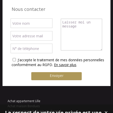
Nous contacter
J'accepte le traitement de mes données personnelles
conformément au RGPD.
En savoir plus
Achat appartement Lille
Achat maison Bondues
Le respect de votre vie privée est une
Achat appartement Marcq-en-Baroeul
✕