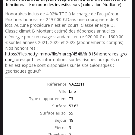
fonctionnalité ou pour des investisseurs ( colocation étudiante)
Honoraires inclus de 4.02% TTC à la charge de l'acquéreur.
Prix hors honoraires 249 000 €.Dans une copropriété de 3
lots. Aucune procédure n'est en cours. Classe énergie D,
Classe climat B Montant estimé des dépenses annuelles
d'énergie pour un usage standard : entre 920.00 € et 1300.00
€ sur les années 2021, 2022 et 2023 (abonnements compris).
Nos honoraires :
https://files.netty.immo/file/marcq/4548/6n815/honoraires_gro
upe_forest.pdf
Les informations sur les risques auxquels ce
bien est exposé sont disponibles sur le site Géorisques :
georisques.gouv.fr
Référence
VA22211
Ville
Lille
Type d'appartement
T3
Surface
53.63
Surface au sol
55
Séjour
18
Pièces
3
Chambres
2