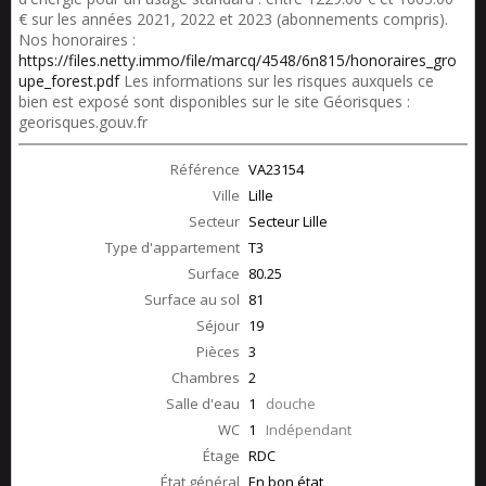
€ sur les années 2021, 2022 et 2023 (abonnements compris).
Nos honoraires :
https://files.netty.immo/file/marcq/4548/6n815/honoraires_gro
upe_forest.pdf
Les informations sur les risques auxquels ce
bien est exposé sont disponibles sur le site Géorisques :
georisques.gouv.fr
Référence
VA23154
Ville
Lille
Secteur
Secteur Lille
Type d'appartement
T3
Surface
80.25
Surface au sol
81
Séjour
19
Pièces
3
Chambres
2
Salle d'eau
1
douche
WC
1
Indépendant
Étage
RDC
État général
En bon état