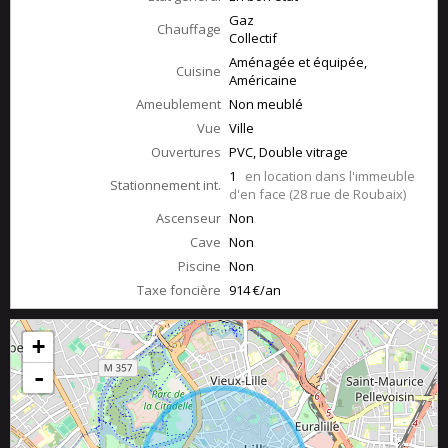
Gaz
Chauffage
Collectif
Aménagée et équipée,
Cuisine
Américaine
Ameublement
Non meublé
Vue
Ville
Ouvertures
PVC, Double vitrage
1
en location dans l'immeuble
Stationnement int.
d'en face (28 rue de Roubaix)
Ascenseur
Non
Cave
Non
Piscine
Non
Taxe foncière
914 €/an
+
-