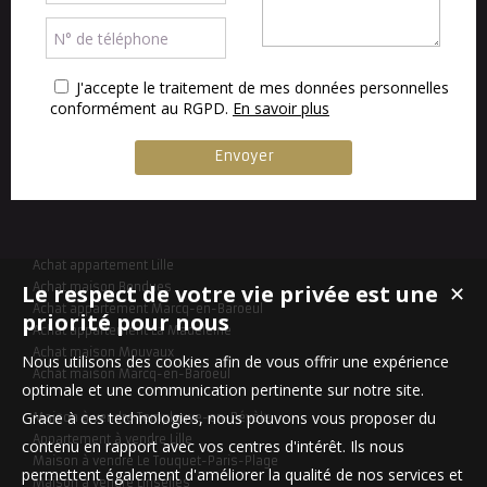
J'accepte le traitement de mes données personnelles
conformément au RGPD.
En savoir plus
Achat appartement Lille
Le respect de votre vie privée est une
Achat maison Bondues
✕
Achat appartement Marcq-en-Baroeul
priorité pour nous
Achat appartement La Madeleine
Achat maison Mouvaux
Nous utilisons des cookies afin de vous offrir une expérience
Achat maison Marcq-en-Baroeul
optimale et une communication pertinente sur notre site.
Grace à ces technologies, nous pouvons vous proposer du
Maison à vendre Templeuve-en-Pévèle
Appartement à vendre Lille
contenu en rapport avec vos centres d'intérêt. Ils nous
Maison à vendre Le Touquet-Paris-Plage
permettent également d'améliorer la qualité de nos services et
Maison à vendre Linselles