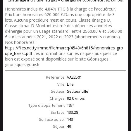
Chauffage individuel au gaz – Charges de copropriété : 92 €/mois.
Honoraires inclus de 4.84% TTC à la charge de l'acquéreur.
Prix hors honoraires 620 000 €.Dans une copropriété de 3
lots. Aucune procédure n'est en cours. Classe énergie D,
Classe climat D Montant estimé des dépenses annuelles
d'énergie pour un usage standard : entre 2560.00 € et 3500.00
€ sur les années 2021, 2022 et 2023 (abonnements compris).
Nos honoraires :
https://files.netty.immo/file/marcq/4548/6n815/honoraires_gro
upe_forest.pdf
Les informations sur les risques auxquels ce
bien est exposé sont disponibles sur le site Géorisques :
georisques.gouv.fr
Référence
VA22501
Ville
Lille
Secteur
Secteur Lille
Charges
92 € /mois
Type d'appartement
T3/4
Surface
133.28
Surface au sol
143
Séjour
49