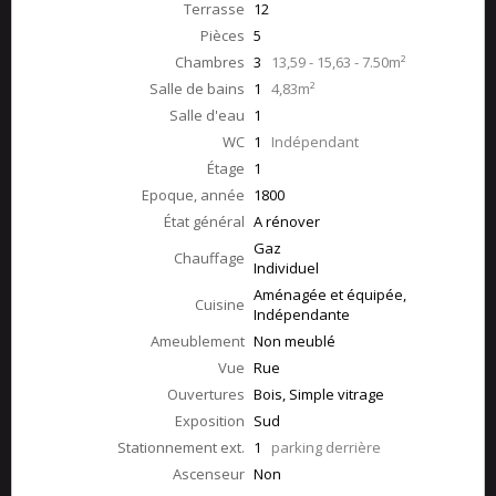
Terrasse
12
Pièces
5
Chambres
3
13,59 - 15,63 - 7.50m²
Salle de bains
1
4,83m²
Salle d'eau
1
WC
1
Indépendant
Étage
1
Epoque, année
1800
État général
A rénover
Gaz
Chauffage
Individuel
Aménagée et équipée,
Cuisine
Indépendante
Ameublement
Non meublé
Vue
Rue
Ouvertures
Bois, Simple vitrage
Exposition
Sud
Stationnement ext.
1
parking derrière
Ascenseur
Non