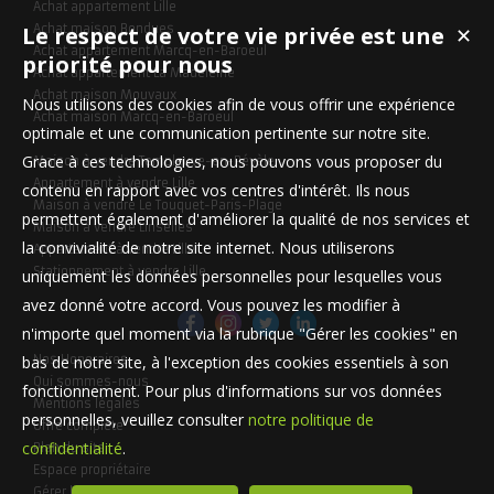
Achat appartement Lille
Le respect de votre vie privée est une
Achat maison Bondues
✕
Achat appartement Marcq-en-Baroeul
priorité pour nous
Achat appartement La Madeleine
Achat maison Mouvaux
Nous utilisons des cookies afin de vous offrir une expérience
Achat maison Marcq-en-Baroeul
optimale et une communication pertinente sur notre site.
Grace à ces technologies, nous pouvons vous proposer du
Maison à vendre Templeuve-en-Pévèle
Appartement à vendre Lille
contenu en rapport avec vos centres d'intérêt. Ils nous
Maison à vendre Le Touquet-Paris-Plage
permettent également d'améliorer la qualité de nos services et
Maison à vendre Linselles
la convivialité de notre site internet. Nous utiliserons
Appartement à vendre Lille
Stationnement à vendre Lille
uniquement les données personnelles pour lesquelles vous
avez donné votre accord. Vous pouvez les modifier à
n'importe quel moment via la rubrique "Gérer les cookies" en
bas de notre site, à l'exception des cookies essentiels à son
Nos Honoraires
Qui sommes-nous
fonctionnement. Pour plus d'informations sur vos données
Mentions légales
personnelles, veuillez consulter
notre politique de
Offre complète
confidentialité
.
Plan du site
Espace propriétaire
Gérer les cookies