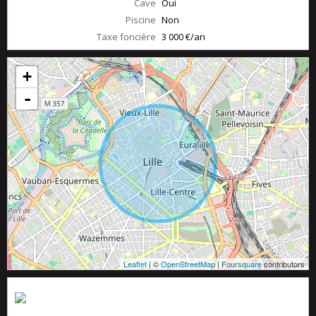
Cave
Oui
Piscine
Non
Taxe foncière
3 000 €/an
+
-
Leaflet
| ©
OpenStreetMap
|
Foursquare
contributors