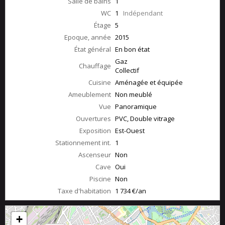
Salle de bains
1
WC
1
Indépendant
Étage
5
Epoque, année
2015
État général
En bon état
Gaz
Chauffage
Collectif
Cuisine
Aménagée et équipée
Ameublement
Non meublé
Vue
Panoramique
Ouvertures
PVC, Double vitrage
Exposition
Est-Ouest
Stationnement int.
1
Ascenseur
Non
Cave
Oui
Piscine
Non
Taxe d'habitation
1 734 €/an
+