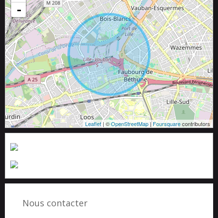
-
Leaflet
| ©
OpenStreetMap
|
Foursquare
contributors
Nous contacter