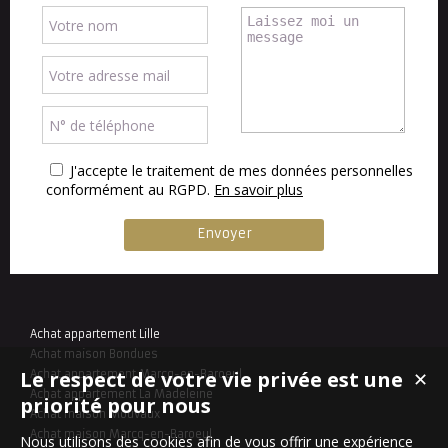
J'accepte le traitement de mes données personnelles
conformément au RGPD.
En savoir plus
Achat appartement Lille
Achat maison Bondues
Le respect de votre vie privée est une
Achat appartement Marcq-en-Baroeul
✕
Achat appartement La Madeleine
priorité pour nous
Achat maison Mouvaux
Achat maison Marcq-en-Baroeul
Nous utilisons des cookies afin de vous offrir une expérience