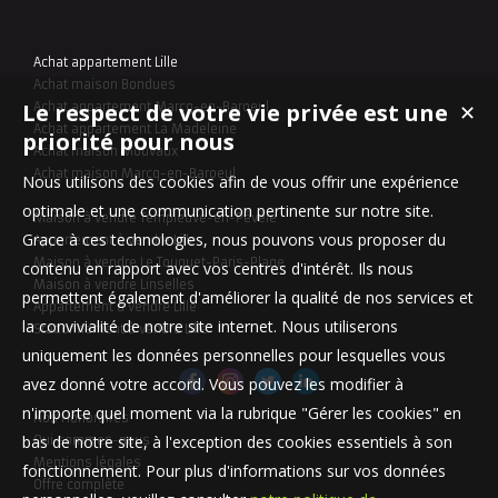
Achat appartement Lille
Achat maison Bondues
Le respect de votre vie privée est une
Achat appartement Marcq-en-Baroeul
✕
Achat appartement La Madeleine
priorité pour nous
Achat maison Mouvaux
Achat maison Marcq-en-Baroeul
Nous utilisons des cookies afin de vous offrir une expérience
optimale et une communication pertinente sur notre site.
Maison à vendre Templeuve-en-Pévèle
Grace à ces technologies, nous pouvons vous proposer du
Appartement à vendre Lille
Maison à vendre Le Touquet-Paris-Plage
contenu en rapport avec vos centres d'intérêt. Ils nous
Maison à vendre Linselles
permettent également d'améliorer la qualité de nos services et
Appartement à vendre Lille
la convivialité de notre site internet. Nous utiliserons
Stationnement à vendre Lille
uniquement les données personnelles pour lesquelles vous
avez donné votre accord. Vous pouvez les modifier à
n'importe quel moment via la rubrique "Gérer les cookies" en
Nos Honoraires
bas de notre site, à l'exception des cookies essentiels à son
Qui sommes-nous
Mentions légales
fonctionnement. Pour plus d'informations sur vos données
Offre complète