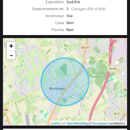
Exposition
Sud-Est
Stationnement int.
2
Garages B05 et B06
Ascenseur
Oui
Cave
Non
Piscine
Non
+
-
Leaflet
| ©
OpenStreetMap
|
Foursquare
contributors