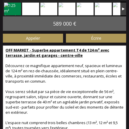
589 000 €
Appeler
Écrire
OFF MARKET - Superbe appartement T4 de 124 m² avec
terrasse, jardin et garages - centre-ville
Découvrez ce magnifique appartement neuf, spacieux et lumineux
de 124 m² en rez-de-chaussée, idéalement situé en plein centre-
ville, à proximité immédiate des commerces, restaurants, écoles et
transports en commun.
Vous serez séduit par sa pièce de vie exceptionnelle de 56 m²,
regroupant salon, séjour et cuisine ouverte, donnant sur une
superbe terrasse de 40 m² et un agréable jardin privatif, exposés
sud-est - parfaits pour profiter du soleil et des moments de détente
en extérieur.
L’espace nuit comprend trois belles chambres (13 m², 12 m² et 9,5
m²), toutes tournées vers l’extérieur.