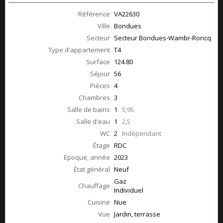
Référence
VA22630
Ville
Bondues
Secteur
Secteur Bondues-Wambr-Roncq
Type d'appartement
T4
Surface
124.80
Séjour
56
Pièces
4
Chambres
3
Salle de bains
1
5,95
Salle d'eau
1
2,5
WC
2
Indépendant
Étage
RDC
Epoque, année
2023
État général
Neuf
Gaz
Chauffage
Individuel
Cuisine
Nue
Vue
Jardin, terrasse