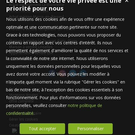
Le respect de votre vie privée est une
✕
Achat appartement La Madeleine
priorité pour nous
Achat maison Mouvaux
Achat maison Marcq-en-Baroeul
Nous utilisons des cookies afin de vous offrir une expérience
optimale et une communication pertinente sur notre site.
Maison à vendre Templeuve-en-Pévèle
Grace à ces technologies, nous pouvons vous proposer du
Appartement à vendre Lille
Maison à vendre Le Touquet-Paris-Plage
contenu en rapport avec vos centres d'intérêt. Ils nous
Maison à vendre Linselles
permettent également d'améliorer la qualité de nos services et
Appartement à vendre Lille
la convivialité de notre site internet. Nous utiliserons
Stationnement à vendre Lille
uniquement les données personnelles pour lesquelles vous
avez donné votre accord. Vous pouvez les modifier à
n'importe quel moment via la rubrique "Gérer les cookies" en
Nos Honoraires
bas de notre site, à l'exception des cookies essentiels à son
Qui sommes-nous
Mentions légales
fonctionnement. Pour plus d'informations sur vos données
Offre complète
personnelles, veuillez consulter
notre politique de
Plan du site
confidentialité
.
Espace propriétaire
Gérer les cookies
Création site internet
Tout accepter
Personnaliser