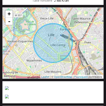
Taxe foncière
2 485 €/an
+
-
Leaflet
| ©
OpenStreetMap
|
Foursquare
contributors