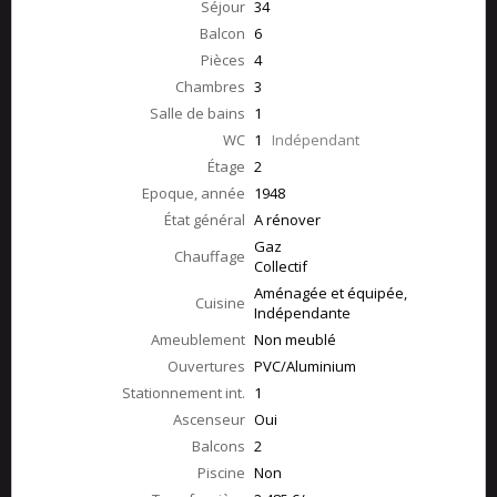
Séjour
34
Balcon
6
Pièces
4
Chambres
3
Salle de bains
1
WC
1
Indépendant
Étage
2
Epoque, année
1948
État général
A rénover
Gaz
Chauffage
Collectif
Aménagée et équipée,
Cuisine
Indépendante
Ameublement
Non meublé
Ouvertures
PVC/Aluminium
Stationnement int.
1
Ascenseur
Oui
Balcons
2
Piscine
Non