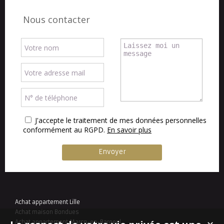
Nous contacter
J'accepte le traitement de mes données personnelles
conformément au RGPD.
En savoir plus
Achat appartement Lille
Achat maison Bondues
Achat appartement Marcq-en-Baroeul