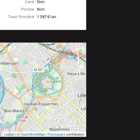
Cave
Non
Piscine
Non
Taxe foncière
1 587 €/an
Leaflet
| ©
OpenStreetMap
|
Foursquare
contributors