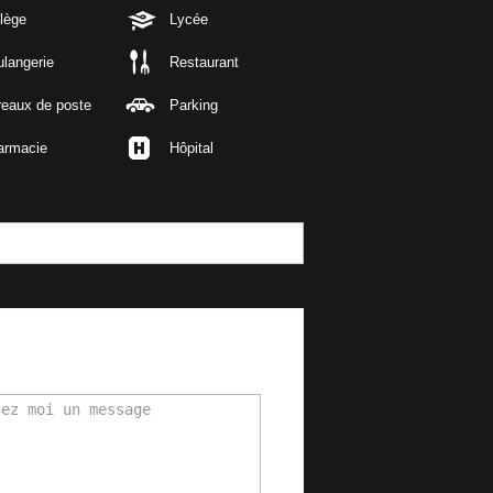
lège
Lycée
langerie
Restaurant
reaux de poste
Parking
armacie
Hôpital