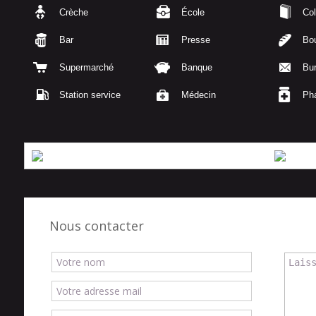
Crèche
École
Col
Bar
Presse
Bou
Supermarché
Banque
Bu
Station service
Médecin
Ph
Nous contacter