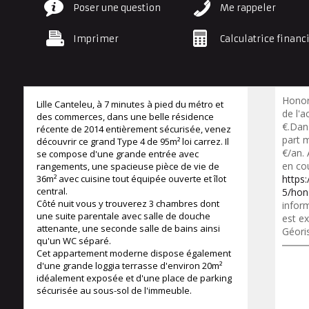
Poser une question
Me rappeler
Imprimer
Calculatrice financ
Honor
Lille Canteleu, à 7 minutes à pied du métro et
de l'a
des commerces, dans une belle résidence
€.Dan
récente de 2014 entièrement sécurisée, venez
part 
découvrir ce grand Type 4 de 95m² loi carrez. Il
€/an.
se compose d'une grande entrée avec
en co
rangements, une spacieuse pièce de vie de
36m² avec cuisine tout équipée ouverte et îlot
https
central.
5/hon
Côté nuit vous y trouverez 3 chambres dont
inform
une suite parentale avec salle de douche
est ex
attenante, une seconde salle de bains ainsi
Géori
qu'un WC séparé.
Cet appartement moderne dispose également
d'une grande loggia terrasse d'environ 20m²
idéalement exposée et d'une place de parking
sécurisée au sous-sol de l'immeuble.