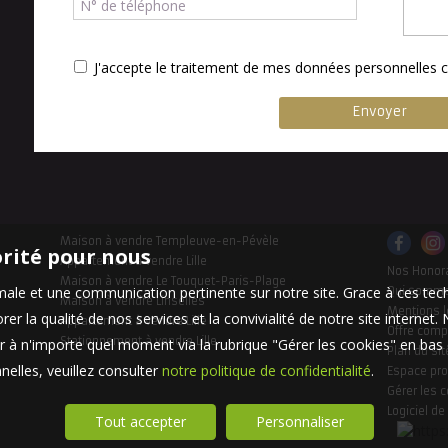
J'accepte le traitement de mes données personnelle
Maison à vendre Templeuve-en-Pévèle
orité pour nous
Appartement à vendre Lille
Nos Honor
Maison à vendre Le Touquet-Paris-Plage
timale et une communication pertinente sur notre site. Grace à ces 
Qui somm
Maison à vendre Linselles
Mentions l
er la qualité de nos services et la convivialité de notre site interne
Appartement à vendre Lille
Offre comp
Stationnement à vendre Lille
 à n'importe quel moment via la rubrique "Gérer les cookies" en bas d
Plan du sit
elles, veuillez consulter
notre politique de confidentialité
.
Espace pro
Gérer les 
Logiciel de
Tout accepter
Personnaliser