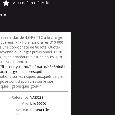
Ajouter à ma sélection
ière
aires inclus de 4.84% TTC à la charge
cquéreur. Prix hors honoraires 310 000
s une copropriété de 80 lots. Quote-
moyenne du budget prévisionnel 3 120
 Aucune procédure n'est en cours. DPE
urs Nos honoraires :
://files.netty.immo/file/marcq/4548/6n81
oraires_groupe_forest.pdf
Les
ations sur les risques auxquels ce bien
posé sont disponibles sur le site
sques : georisques.gouv.fr
Référence
VA23233
Ville
Lille
59000
Secteur
Secteur Lille