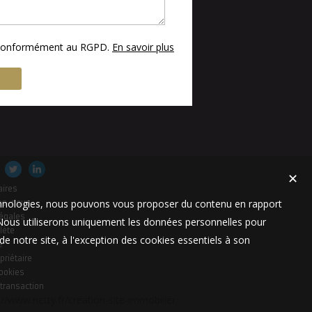
s conformément au RGPD.
En savoir plus
✕
aires
technologies, nous pouvons vous proposer du contenu en rapport
es-nous
égales
t. Nous utiliserons uniquement les données personnelles pour
lète
e notre site, à l'exception des cookies essentiels à son
e
priétaire
cookies
 transaction