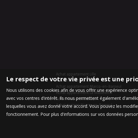
Achat appartement Lille
Le respect de votre vie privée est une pri
Achat maison Bondues
Achat appartement Marcq-en-Baroeul
Nous utilisons des cookies afin de vous offrir une expérience op
Achat appartement La Madeleine
avec vos centres d'intérêt. Ils nous permettent également d'amélior
Achat maison Mouvaux
Achat maison Marcq-en-Baroeul
lesquelles vous avez donné votre accord. Vous pouvez les modifier
fonctionnement. Pour plus d'informations sur vos données personn