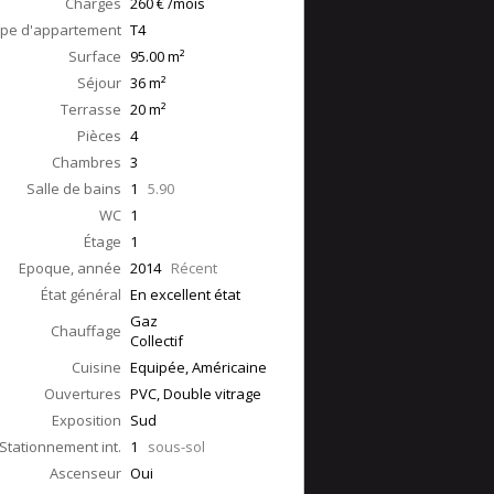
Charges
260 € /mois
pe d'appartement
T4
Surface
95.00
m²
Séjour
36
m²
Terrasse
20
m²
Pièces
4
Chambres
3
Salle de bains
1
5.90
WC
1
Étage
1
Epoque, année
2014
Récent
État général
En excellent état
Gaz
Chauffage
Collectif
Cuisine
Equipée, Américaine
Ouvertures
PVC, Double vitrage
Exposition
Sud
Stationnement int.
1
sous-sol
Ascenseur
Oui