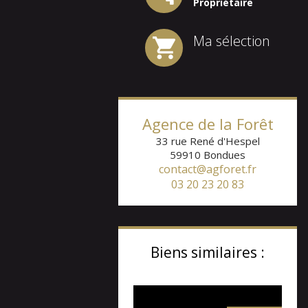
Propriétaire
Ma sélection
Agence de la Forêt
33 rue René d'Hespel
59910
Bondues
contact@agforet.fr
03 20 23 20 83
Biens similaires :