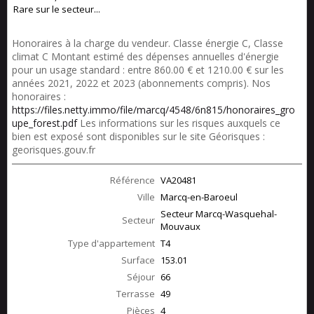
Rare sur le secteur...
Honoraires à la charge du vendeur. Classe énergie C, Classe
climat C Montant estimé des dépenses annuelles d'énergie
pour un usage standard : entre 860.00 € et 1210.00 € sur les
années 2021, 2022 et 2023 (abonnements compris). Nos
honoraires :
https://files.netty.immo/file/marcq/4548/6n815/honoraires_gro
upe_forest.pdf
Les informations sur les risques auxquels ce
bien est exposé sont disponibles sur le site Géorisques :
georisques.gouv.fr
Référence
VA20481
Ville
Marcq-en-Baroeul
Secteur Marcq-Wasquehal-
Secteur
Mouvaux
Type d'appartement
T4
Surface
153.01
Séjour
66
Terrasse
49
Pièces
4