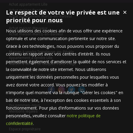
Achat appartement Lille
Le respect de votre vie privée est une
Achat maison Bondues
✕
Achat appartement Marcq-en-Baroeul
priorité pour nous
Achat appartement La Madeleine
Achat maison Mouvaux
Nous utilisons des cookies afin de vous offrir une expérience
Achat maison Marcq-en-Baroeul
optimale et une communication pertinente sur notre site.
Grace à ces technologies, nous pouvons vous proposer du
Maison à vendre Roncq
Maison à vendre Templeuve-en-Pévèle
contenu en rapport avec vos centres d'intérêt. Ils nous
Appartement à vendre Lille
permettent également d'améliorer la qualité de nos services et
Maison à vendre Le Touquet-Paris-Plage
la convivialité de notre site internet. Nous utiliserons
Maison à vendre Linselles
Appartement à vendre Lille
uniquement les données personnelles pour lesquelles vous
avez donné votre accord. Vous pouvez les modifier à
n'importe quel moment via la rubrique "Gérer les cookies" en
bas de notre site, à l'exception des cookies essentiels à son
Nos Honoraires
Qui sommes-nous
fonctionnement. Pour plus d'informations sur vos données
Mentions légales
personnelles, veuillez consulter
notre politique de
Offre complète
confidentialité
.
Plan du site
Espace propriétaire