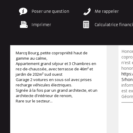
Poser une question
Me rappeler
Imprimer
Calculatrice financ
Honor
Marcq Bourg, petite copropriété haut de
copro
gamme au calme,
n'est
Appartement grand séjour et 3 Chambres en
honora
rez-de-chaussée, avec terrasse de 46m² et
https
jardin de 202m² sud ouest
5/hon
Garage 2 voitures en sous-sol avec prises
recharge véhicules électriques.
inform
Signée à la fois par un grand architecte, et un
est ex
architecte d'intérieur de renom,
Géori
Rare sur le secteur...