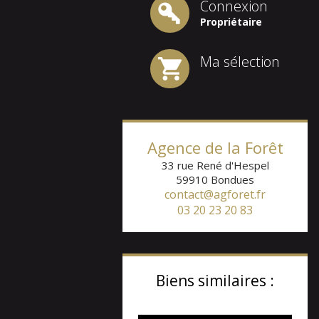
Connexion
Propriétaire
Ma sélection
Agence de la Forêt
33 rue René d'Hespel
59910
Bondues
contact@agforet.fr
03 20 23 20 83
Biens similaires :