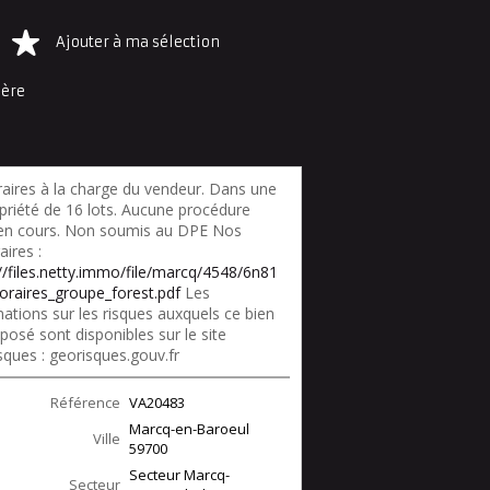
Ajouter à ma sélection
ière
aires à la charge du vendeur. Dans une
priété de 16 lots. Aucune procédure
 en cours. Non soumis au DPE Nos
ires :
://files.netty.immo/file/marcq/4548/6n81
oraires_groupe_forest.pdf
Les
ations sur les risques auxquels ce bien
posé sont disponibles sur le site
sques : georisques.gouv.fr
Référence
VA20483
Marcq-en-Baroeul
Ville
59700
Secteur Marcq-
Secteur