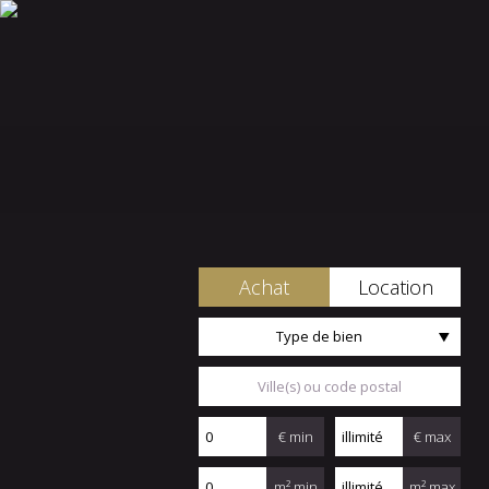
Achat
Location
Type de bien
€ min
€ max
m² min
m² max