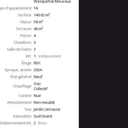
Wasquehal-Mouvaux
pe d'appartement
T4
Surface
140.02
m²
Séjour
58
m²
Terrasse
46
m²
Pièces
4
Chambres
3
Salle de bains
3
WC
1
Indépendant
Étage
RDC
Epoque, année
2024
État général
Neuf
Gaz
Chauffage
Collectif
Cuisine
Nue
Ameublement
Non meublé
Vue
Jardin, terrasse
Exposition
Sud-Ouest
Stationnement int.
2
Boxs