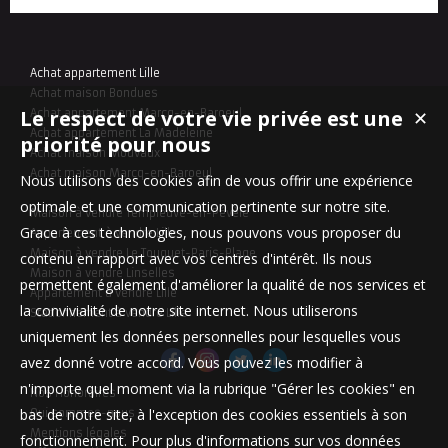
Achat appartement Lille
Achat maison Bondues
Le respect de votre vie privée est une
Achat appartement Marcq-en-Baroeul
✕
Achat appartement La Madeleine
priorité pour nous
Achat maison Mouvaux
Achat maison Marcq-en-Baroeul
Nous utilisons des cookies afin de vous offrir une expérience
optimale et une communication pertinente sur notre site.
Maison à vendre Templeuve-en-Pévèle
Grace à ces technologies, nous pouvons vous proposer du
Appartement à vendre Lille
Maison à vendre Le Touquet-Paris-Plage
contenu en rapport avec vos centres d'intérêt. Ils nous
Maison à vendre Linselles
permettent également d'améliorer la qualité de nos services et
Appartement à vendre Lille
la convivialité de notre site internet. Nous utiliserons
Stationnement à vendre Lille
uniquement les données personnelles pour lesquelles vous
avez donné votre accord. Vous pouvez les modifier à
n'importe quel moment via la rubrique "Gérer les cookies" en
Nos Honoraires
bas de notre site, à l'exception des cookies essentiels à son
Qui sommes-nous
Mentions légales
fonctionnement. Pour plus d'informations sur vos données