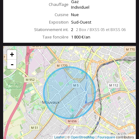
Gaz
Chauffage
Individuel
Cuisine
Nue
Exposition
Sud-Ouest
Stationnement int.
2
2 Box / BXSS 05 et BXSS 06
Taxe foncière
1 800 €/an
+
-
Leaflet
| ©
OpenStreetMap
|
Foursquare
contributors