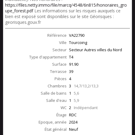
https://files.netty.immo/file/marcq/4548/6n815/honoraires_gro
upe_forest.pdf
Les informations sur les risques auxquels ce
bien est exposé sont disponibles sur le site Géorisques :
georisques.gouv.fr
Référence
VA22790
Ville
Tourcoing
Secteur
Secteur Autres villes du Nord
Type d'appartement
T4
Surface
91.90
Terrasse
39
Pièces
4
Chambres
3
14,7/13,2/13,3
Salle de bains
1
5,6
Salle d'eau
1
5,9
WC
2
Indépendant
Étage
RDC
Epoque, année
2024
État général
Neuf