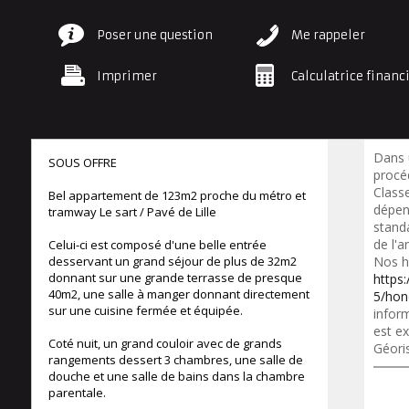
Poser une question
Me rappeler
Imprimer
Calculatrice financ
Dans 
SOUS OFFRE
procéd
Class
Bel appartement de 123m2 proche du métro et
dépen
tramway Le sart / Pavé de Lille
standa
de l'a
Celui-ci est composé d'une belle entrée
desservant un grand séjour de plus de 32m2
Nos h
donnant sur une grande terrasse de presque
https
40m2, une salle à manger donnant directement
5/hon
sur une cuisine fermée et équipée.
inform
est ex
Coté nuit, un grand couloir avec de grands
Géori
rangements dessert 3 chambres, une salle de
douche et une salle de bains dans la chambre
parentale.