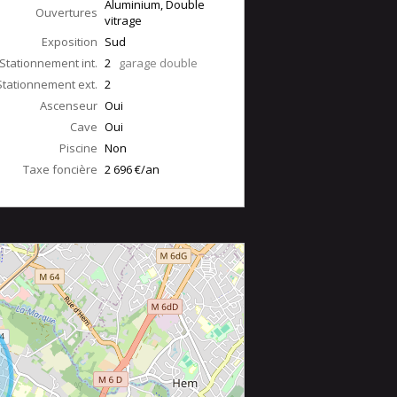
Aluminium, Double
Ouvertures
vitrage
Exposition
Sud
Stationnement int.
2
garage double
Stationnement ext.
2
Ascenseur
Oui
Cave
Oui
Piscine
Non
Taxe foncière
2 696 €/an