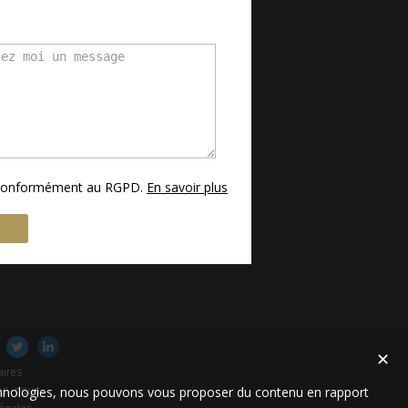
s conformément au RGPD.
En savoir plus
✕
aires
technologies, nous pouvons vous proposer du contenu en rapport
es-nous