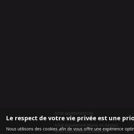
Achat appartement Lille
Le respect de votre vie privée est une pri
Achat maison Bondues
Achat appartement Marcq-en-Baroeul
Nous utilisons des cookies afin de vous offrir une expérience op
Achat appartement La Madeleine