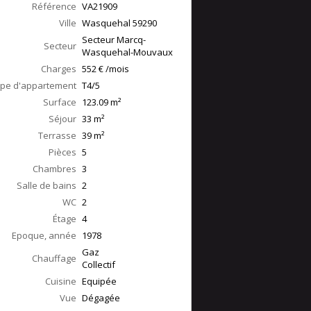
Référence
VA21909
Ville
Wasquehal
59290
Secteur Marcq-
Secteur
Wasquehal-Mouvaux
Charges
552 € /mois
pe d'appartement
T4/5
Surface
123.09
m²
Séjour
33
m²
Terrasse
39
m²
Pièces
5
Chambres
3
Salle de bains
2
WC
2
Étage
4
Epoque, année
1978
Gaz
Chauffage
Collectif
Cuisine
Equipée
Vue
Dégagée