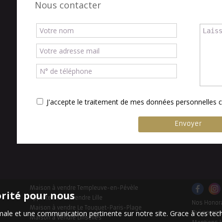
Nous contacter
J'accepte le traitement de mes données personnelle
Maison à vendre Templeuve-en-Pévèle
orité pour nous
Appartement à vendre Lille
Nos Honor
Maison à vendre Le Touquet-Paris-Plage
timale et une communication pertinente sur notre site. Grace à ces 
Qui somm
Maison à vendre Linselles