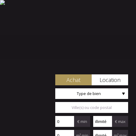
Achat
Location
Type de bien
€ min
€ max
m² min
m² max