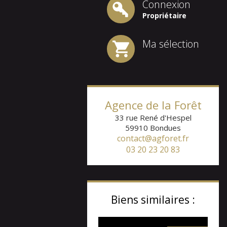
Connexion
Propriétaire
Ma sélection
Agence de la Forêt
33 rue René d'Hespel
59910
Bondues
contact@agforet.fr
03 20 23 20 83
Biens similaires :