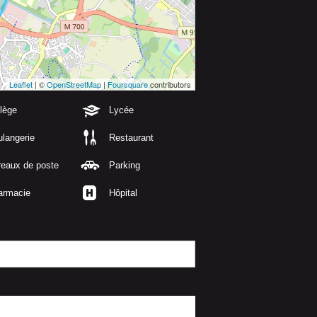
Leaflet
| ©
OpenStreetMap
|
Foursquare
contributors
lège
Lycée
langerie
Restaurant
reaux de poste
Parking
armacie
Hôpital