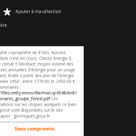
Ajouter à ma sélection
ière
une copropriété de 8 lots. Aucune
ure n'est en cours. Classe énergie E,
e climat E Montant moyen estimé des
ses annuelles d'énergie pour un usage
rd, établi à partir des prix de l'énergie
nnée 2450 : entre 1770.00 et 2450.00 €.
onoraires :
://files.netty.immo/file/marcq/4548/6n81
oraires_groupe_forest.pdf
Les
ations sur les risques auxquels ce bien
posé sont disponibles sur le site
sques : georisques.gouv.fr
Sous compromis