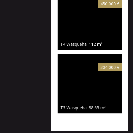
450 000 €
T4 Wasquehal
112 m²
304 000 €
T3 Wasquehal
88.65 m²