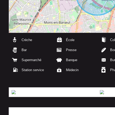
Crèche
École
Col
Bar
Presse
Bou
Supermarché
Banque
Bu
Station service
Médecin
Ph