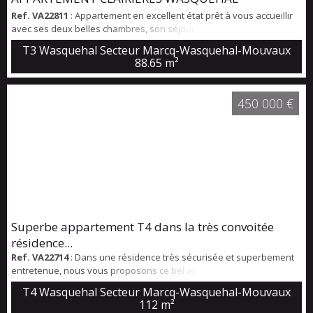
Ref. VA22811
: Appartement en excellent état prêt à vous accueillir
avec ses deux belles chambres, son séjour avec vue dégagée et
balcon extérieur. Cuisine et salle de bain parfait état. Un garage et
T3 Wasquehal Secteur Marcq-Wasquehal-Mouvaux
une cave complétent cet appartement de standing dans la
88.65 m²
résidence sécurisée des CLAIRIERES WASQUEHAL
450 000 €
Superbe appartement T4 dans la très convoitée
résidence...
Ref. VA22714
: Dans une résidence très sécurisée et superbement
entretenue, nous vous proposons ce bel appartement de 112 m2
entièrement rénové avec goût et disposant d'un beau séjour
T4 Wasquehal Secteur Marcq-Wasquehal-Mouvaux
lumineux de 33 m2, d'une cuisine entièrement équipée de 12,5 m2
112 m²
et de 3 belles chambres (16-15 et 11 m2) dont un domaine parents.