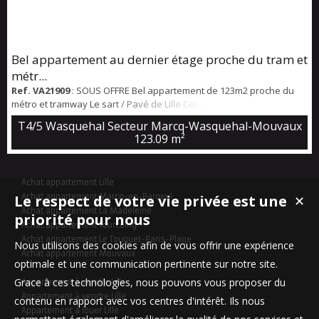
Bel appartement au dernier étage proche du tram et
métr...
Ref. VA21909
: SOUS OFFRE Bel appartement de 123m2 proche du
métro et tramway Le sart / Pavé de Lille Celui-ci est composé d'une
belle entrée desservant un grand séjour de plus de 32m2 donnant
T4/5 Wasquehal Secteur Marcq-Wasquehal-Mouvaux
sur une grande terrasse de presque 40m2, une salle à manger
123.09 m²
donnant directement sur une cuisine fermée et équipée. Coté nuit,
un grand couloir avec de grands rangements dessert 3 chambres,
une salle de douche...
Achat appartement Lille
Le respect de votre vie privée est une
Achat appartement Marcq-en-Baroeul
✕
Achat appartement La Madeleine
priorité pour nous
Achat appartement Tourcoing
Achat appartement Le Touquet-Paris-Plage
Nous utilisons des cookies afin de vous offrir une expérience
Achat appartement Mouvaux
optimale et une communication pertinente sur notre site.
Grace à ces technologies, nous pouvons vous proposer du
Appartement à vendre Lille
Appartement à vendre Lille
contenu en rapport avec vos centres d'intérêt. Ils nous
Appartement à louer Lille