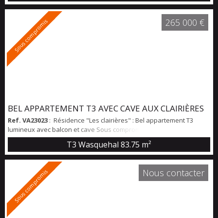
Une grand garage et une cave de 5m2 viennent compléter ce bel
ensemble situé à deux p...
265 000 €
Sous compromis
BEL APPARTEMENT T3 AVEC CAVE AUX CLAIRIÈRES
Ref. VA23023
: Résidence "Les clairières" : Bel appartement T3
lumineux avec balcon et cave Sous compromis de vente Situé au
1er étage d’un immeuble de 4 niveaux au sein d’une résidence des
T3 Wasquehal
83.75 m²
années 1970, cet appartement propose une surface habitable de
83,75m². L’entrée s’ouvre sur un séjour de 28m², lumineux grâce à
ses grandes baies vitrées, offrant un espace de vie confortable.La
Nous contacter
Sous compromis
cuisin...