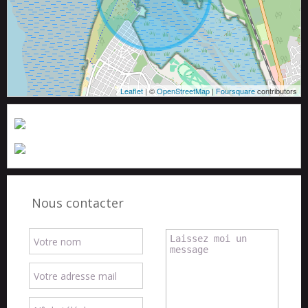
Leaflet
| ©
OpenStreetMap
|
Foursquare
contributors
Nous contacter