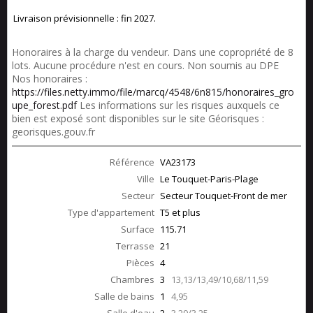
Livraison prévisionnelle : fin 2027.
Honoraires à la charge du vendeur. Dans une copropriété de 8
lots. Aucune procédure n'est en cours. Non soumis au DPE
Nos honoraires :
https://files.netty.immo/file/marcq/4548/6n815/honoraires_gro
upe_forest.pdf
Les informations sur les risques auxquels ce
bien est exposé sont disponibles sur le site Géorisques :
georisques.gouv.fr
Référence
VA23173
Ville
Le Touquet-Paris-Plage
Secteur
Secteur Touquet-Front de mer
Type d'appartement
T5 et plus
Surface
115.71
Terrasse
21
Pièces
4
Chambres
3
13,13/13,49/10,68/11,59
Salle de bains
1
4,95