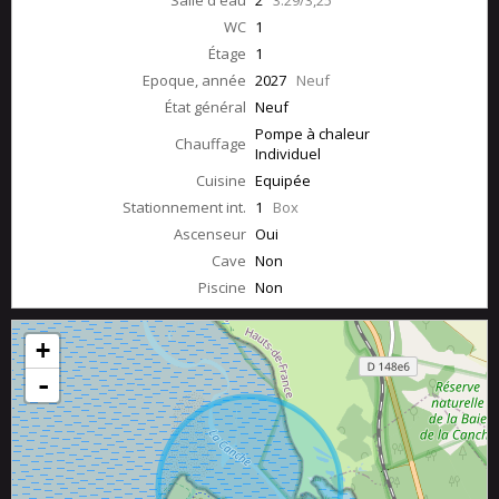
Salle d'eau
2
3.29/3,25
WC
1
Étage
1
Epoque, année
2027
Neuf
État général
Neuf
Pompe à chaleur
Chauffage
Individuel
Cuisine
Equipée
Stationnement int.
1
Box
Ascenseur
Oui
Cave
Non
Piscine
Non
+
-