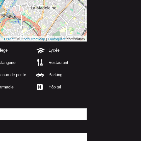
Leaflet
| ©
OpenStreetMap
|
Foursquare
contributors
lège
Lycée
langerie
Restaurant
reaux de poste
Parking
armacie
Hôpital