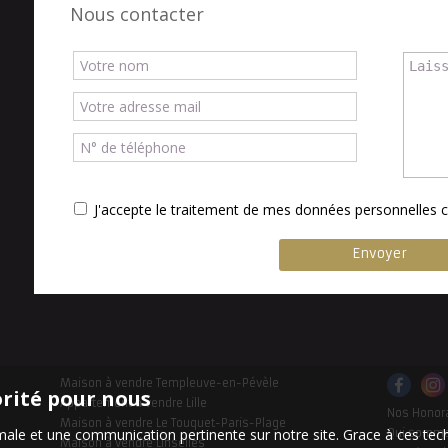
Nous contacter
J'accepte le traitement de mes données personnelle
Maison à vendre Templeuve-en-Pévèle
orité pour nous
Appartement à vendre Lille
Nos Honor
Maison à vendre Le Touquet-Paris-Plage
timale et une communication pertinente sur notre site. Grace à ces 
Qui somm
Maison à vendre Linselles