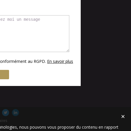
s conformément au RGPD.
En savoir plus
✕
aires
technologies, nous pouvons vous proposer du contenu en rapport
es-nous