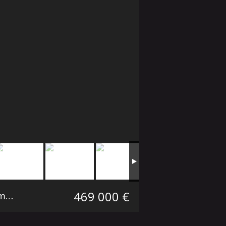
469 000 €
Maison individuelle Lambersart Secteur Lambersart
100 m²