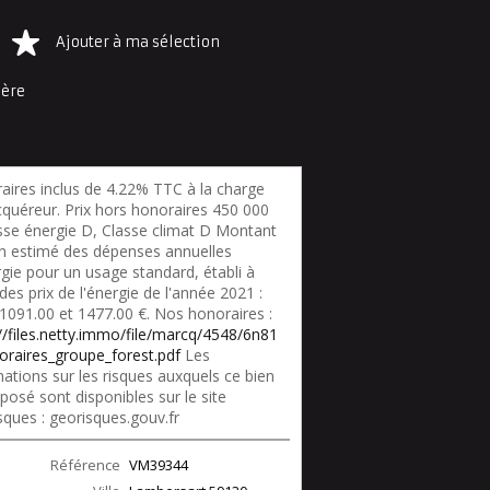
Ajouter à ma sélection
ière
aires inclus de 4.22% TTC à la charge
cquéreur. Prix hors honoraires 450 000
asse énergie D, Classe climat D Montant
 estimé des dépenses annuelles
gie pour un usage standard, établi à
 des prix de l'énergie de l'année 2021 :
 1091.00 et 1477.00 €. Nos honoraires :
://files.netty.immo/file/marcq/4548/6n81
oraires_groupe_forest.pdf
Les
ations sur les risques auxquels ce bien
posé sont disponibles sur le site
sques : georisques.gouv.fr
Référence
VM39344