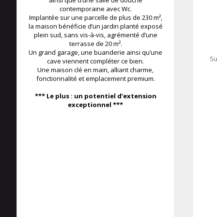
ainsi que d’une salle de douche
contemporaine avec Wc.
Implantée sur une parcelle de plus de 230 m²,
la maison bénéficie d’un jardin planté exposé
plein sud, sans vis-à-vis, agrémenté d’une
terrasse de 20 m².
Un grand garage, une buanderie ainsi qu’une
Su
cave viennent compléter ce bien.
Une maison clé en main, alliant charme,
fonctionnalité et emplacement premium.
100 m²
*** Le plus : un potentiel d’extension
exceptionnel ***
109 m²