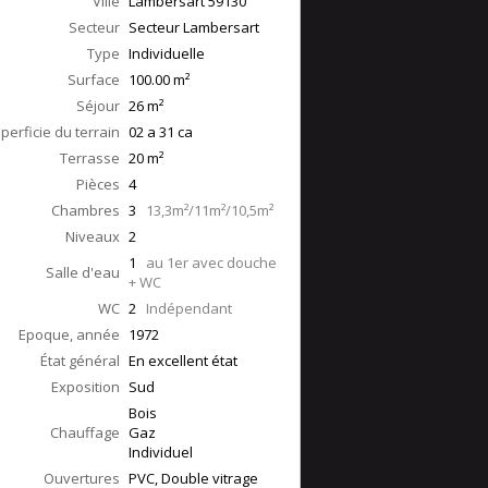
Ville
Lambersart
59130
Secteur
Secteur Lambersart
Type
Individuelle
Surface
100.00
m²
Séjour
26
m²
perficie du terrain
02 a 31 ca
Terrasse
20
m²
Pièces
4
Chambres
3
13,3m²/11m²/10,5m²
Niveaux
2
1
au 1er avec douche
Salle d'eau
+ WC
WC
2
Indépendant
Epoque, année
1972
État général
En excellent état
Exposition
Sud
Bois
Chauffage
Gaz
Individuel
Ouvertures
PVC, Double vitrage