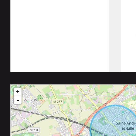
95 m²
+
-