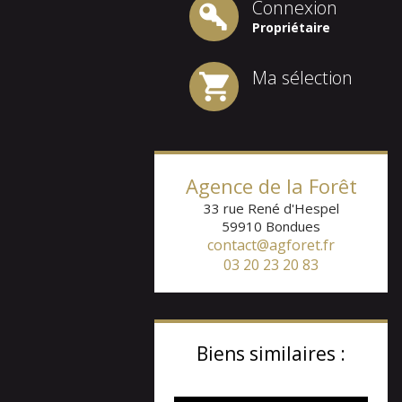
Connexion
Propriétaire
Ma sélection
Agence de la Forêt
33 rue René d'Hespel
59910
Bondues
contact@agforet.fr
03 20 23 20 83
Biens similaires :