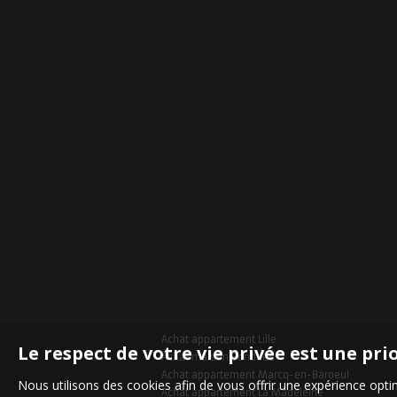
Achat appartement Lille
Le respect de votre vie privée est une pri
Achat maison Bondues
Achat appartement Marcq-en-Baroeul
Nous utilisons des cookies afin de vous offrir une expérience op
Achat appartement La Madeleine