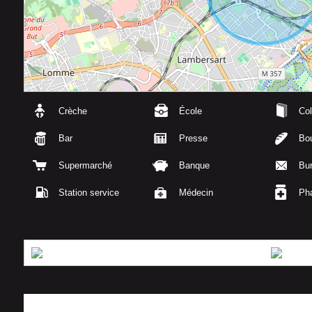
Crèche
École
Col
Bar
Presse
Bou
Supermarché
Banque
Bu
Station service
Médecin
Ph