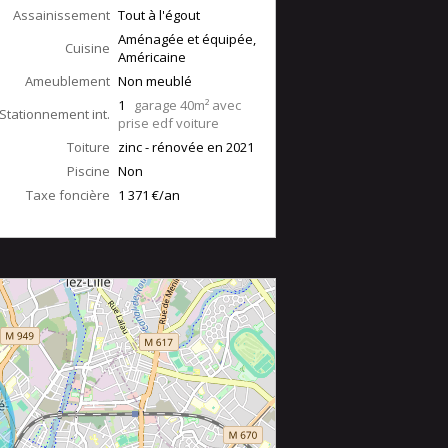
Assainissement
Tout à l'égout
Aménagée et équipée,
Cuisine
Américaine
Ameublement
Non meublé
1
garage 40m² avec
Stationnement int.
prise edf voiture
Toiture
zinc - rénovée en 2021
Piscine
Non
Taxe foncière
1 371 €/an