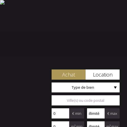
Achat
Location
Type de bien
€ min
€ max
m² min
m² max