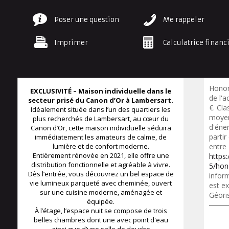
Poser une question
Me rappeler
Imprimer
Calculatrice financ
Honor
EXCLUSIVITÉ – Maison individuelle dans le
de l'a
secteur prisé du Canon d’Or à Lambersart.
€. Cl
Idéalement située dans l’un des quartiers les
moyen
plus recherchés de Lambersart, au cœur du
d'éner
Canon d’Or, cette maison individuelle séduira
partir
immédiatement les amateurs de calme, de
lumière et de confort moderne.
entre
Entièrement rénovée en 2021, elle offre une
https
distribution fonctionnelle et agréable à vivre.
5/hon
Dès l’entrée, vous découvrez un bel espace de
inform
vie lumineux parqueté avec cheminée, ouvert
est ex
sur une cuisine moderne, aménagée et
Géori
équipée.
À l’étage, l’espace nuit se compose de trois
belles chambres dont une avec point d'eau