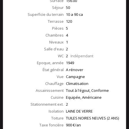
Surface
156.00
Séjour
50
Superficie du terrain
10 a 90 ca
Terrasse
120
Pièces
5
Chambres
4
Niveaux
1
Salle d'eau
2
WC
2
Indépendant
Epoque, année
1949
État général
A rénover
Vue
Campagne
Chauffage
Climatisation
Assainissement
Tout à l'égout, Conforme
Cuisine
Equipée, Américaine
Stationnement ext.
2
Isolation
LAINE DE VERRE
Toiture
TUILES NOIRES NEUVES (2 ANS)
Taxe foncière
900 €/an