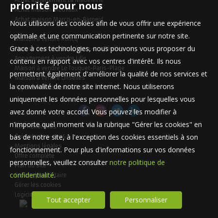
Achat appartement La Madeleine
priorité pour nous
Achat maison Mouvaux
Achat maison Marcq-en-Baroeul
Nous utilisons des cookies afin de vous offrir une expérience
optimale et une communication pertinente sur notre site.
Maison à vendre Roncq
Grace à ces technologies, nous pouvons vous proposer du
Maison à vendre Templeuve-en-Pévèle
Appartement à vendre Lille
contenu en rapport avec vos centres d'intérêt. Ils nous
Maison à vendre Le Touquet-Paris-Plage
permettent également d'améliorer la qualité de nos services et
Maison à vendre Linselles
la convivialité de notre site internet. Nous utiliserons
Appartement à vendre Lille
uniquement les données personnelles pour lesquelles vous
avez donné votre accord. Vous pouvez les modifier à
n'importe quel moment via la rubrique "Gérer les cookies" en
Nos Honoraires
bas de notre site, à l'exception des cookies essentiels à son
Qui sommes-nous
Mentions légales
fonctionnement. Pour plus d'informations sur vos données
Offre complète
personnelles, veuillez consulter
notre politique de
Plan du site
confidentialité
.
Espace propriétaire
Gérer les cookies
Logiciel de transaction
Tout accepter
Personnaliser