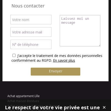
Nous contacter
J'accepte le traitement de mes données personnelles
conformément au RGPD.
En savoir plus
Achat appartement Lille
Achat maison Bondues
Le respect de votre vie privée est une
Achat appartement Marcq-en-Baroeul
✕