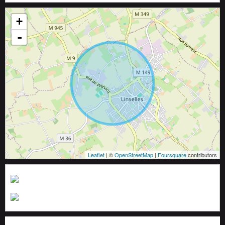
+
-
Leaflet
| ©
OpenStreetMap
|
Foursquare
contributors