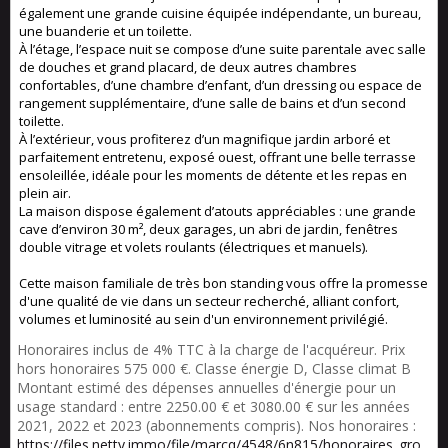
également une grande cuisine équipée indépendante, un bureau,
une buanderie et un toilette.
À l’étage, l’espace nuit se compose d’une suite parentale avec salle
de douches et grand placard, de deux autres chambres
confortables, d’une chambre d’enfant, d’un dressing ou espace de
rangement supplémentaire, d’une salle de bains et d’un second
toilette.
À l’extérieur, vous profiterez d’un magnifique jardin arboré et
parfaitement entretenu, exposé ouest, offrant une belle terrasse
ensoleillée, idéale pour les moments de détente et les repas en
plein air.
La maison dispose également d’atouts appréciables : une grande
cave d’environ 30 m², deux garages, un abri de jardin, fenêtres
double vitrage et volets roulants (électriques et manuels).
Cette maison familiale de très bon standing vous offre la promesse
d'une qualité de vie dans un secteur recherché, alliant confort,
volumes et luminosité au sein d'un environnement privilégié.
Honoraires inclus de 4% TTC à la charge de l'acquéreur. Prix
hors honoraires 575 000 €. Classe énergie D, Classe climat B
Montant estimé des dépenses annuelles d'énergie pour un
usage standard : entre 2250.00 € et 3080.00 € sur les années
2021, 2022 et 2023 (abonnements compris). Nos honoraires :
https://files.netty.immo/file/marcq/4548/6n815/honoraires_gro