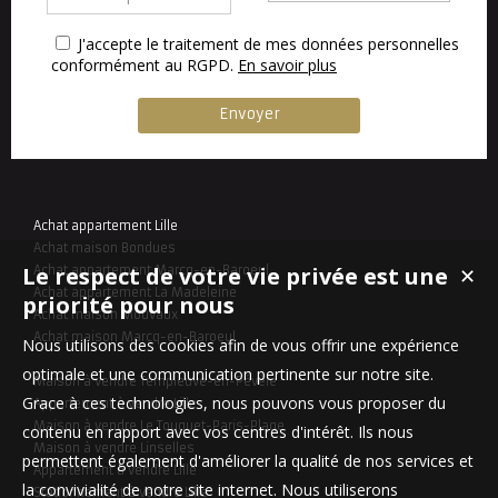
J'accepte le traitement de mes données personnelles
conformément au RGPD.
En savoir plus
Achat appartement Lille
Achat maison Bondues
Le respect de votre vie privée est une
Achat appartement Marcq-en-Baroeul
✕
Achat appartement La Madeleine
priorité pour nous
Achat maison Mouvaux
Achat maison Marcq-en-Baroeul
Nous utilisons des cookies afin de vous offrir une expérience
optimale et une communication pertinente sur notre site.
Maison à vendre Templeuve-en-Pévèle
Grace à ces technologies, nous pouvons vous proposer du
Appartement à vendre Lille
Maison à vendre Le Touquet-Paris-Plage
contenu en rapport avec vos centres d'intérêt. Ils nous
Maison à vendre Linselles
permettent également d'améliorer la qualité de nos services et
Appartement à vendre Lille
la convivialité de notre site internet. Nous utiliserons
Stationnement à vendre Lille