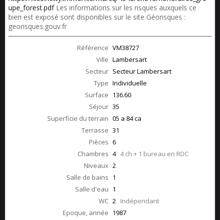
upe_forest.pdf
Les informations sur les risques auxquels ce
bien est exposé sont disponibles sur le site Géorisques :
georisques.gouv.fr
Référence
VM38727
Ville
Lambersart
Secteur
Secteur Lambersart
Type
Individuelle
Surface
136.60
Séjour
35
Superficie du terrain
05 a 84 ca
Terrasse
31
Pièces
6
Chambres
4
4 ch + 1 bureau en RDC
Niveaux
2
Salle de bains
1
Salle d'eau
1
WC
2
Indépendant
Epoque, année
1987