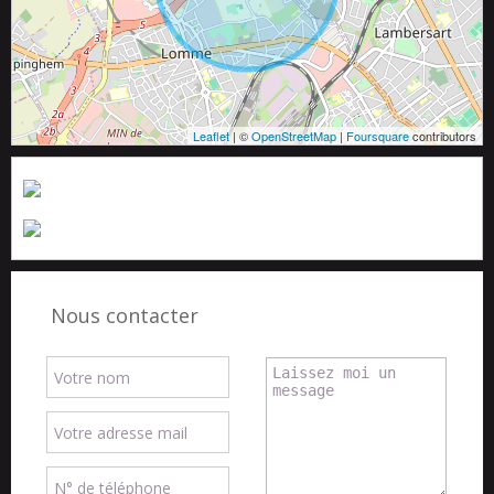
Leaflet
| ©
OpenStreetMap
|
Foursquare
contributors
Nous contacter