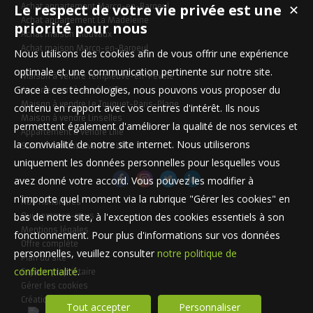
Le respect de votre vie privée est une
Achat appartement Marcq-en-Baroeul
✕
Achat appartement La Madeleine
priorité pour nous
Achat maison Mouvaux
Achat maison Marcq-en-Baroeul
Nous utilisons des cookies afin de vous offrir une expérience
optimale et une communication pertinente sur notre site.
Maison à vendre Templeuve-en-Pévèle
Grace à ces technologies, nous pouvons vous proposer du
Appartement à vendre Lille
Maison à vendre Le Touquet-Paris-Plage
contenu en rapport avec vos centres d'intérêt. Ils nous
Maison à vendre Linselles
permettent également d'améliorer la qualité de nos services et
Appartement à vendre Lille
la convivialité de notre site internet. Nous utiliserons
Stationnement à vendre Lille
uniquement les données personnelles pour lesquelles vous
avez donné votre accord. Vous pouvez les modifier à
n'importe quel moment via la rubrique "Gérer les cookies" en
Nos Honoraires
bas de notre site, à l'exception des cookies essentiels à son
Qui sommes-nous
Mentions légales
fonctionnement. Pour plus d'informations sur vos données
Offre complète
personnelles, veuillez consulter
notre politique de
Plan du site
confidentialité
.
Espace propriétaire
Gérer les cookies
Création site immobilier
Tout accepter
Personnaliser