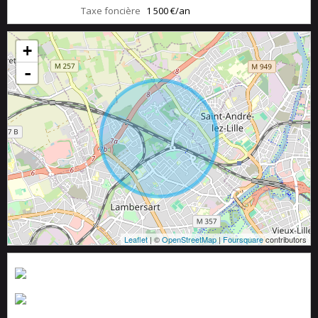
Taxe foncière
1 500 €/an
+
-
Leaflet
| ©
OpenStreetMap
|
Foursquare
contributors