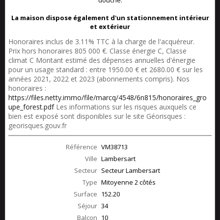
douche.
La maison dispose également d'un stationnement intérieur
et extérieur
Honoraires inclus de 3.11% TTC à la charge de l'acquéreur.
Prix hors honoraires 805 000 €. Classe énergie C, Classe
climat C Montant estimé des dépenses annuelles d'énergie
pour un usage standard : entre 1950.00 € et 2680.00 € sur les
années 2021, 2022 et 2023 (abonnements compris). Nos
honoraires :
https://files.netty.immo/file/marcq/4548/6n815/honoraires_gro
upe_forest.pdf
Les informations sur les risques auxquels ce
bien est exposé sont disponibles sur le site Géorisques :
georisques.gouv.fr
Référence
VM38713
Ville
Lambersart
Secteur
Secteur Lambersart
Type
Mitoyenne 2 côtés
Surface
152.20
Séjour
34
Balcon
10