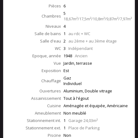
Pièces
6
5
Chambres
18,67m²/17,5m²/10,8m²/9,87m²/7,97m²
Niveaux
4
Salle de bains
1
au rdc + WC
Salle d'eau
2
au 2ème + au 3ème étage
WC
3
Indépendant
Epoque, année
1948
Ancien
Vue
Jardin, terrasse
Exposition
Est
Gaz
Chauffage
Individuel
Ouvertures
Aluminium, Double vitrage
Assainissement
Tout à l'égout
Cuisine
Aménagée et équipée, Américaine
Ameublement
Non meublé
Stationnement int.
1
Garage 24,03m²
Stationnement ext.
1
Place de Parking
Piscine
Non