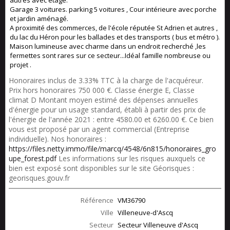
autres avec étage.
Garage 3 voitures. parking 5 voitures , Cour intérieure avec porche
et jardin aménagé.
A proximité des commerces, de l'école réputée St Adrien et autres ,
du lac du Héron pour les ballades et des transports ( bus et métro ).
Maison lumineuse avec charme dans un endroit recherché ,les
fermettes sont rares sur ce secteur...Idéal famille nombreuse ou
projet .
Honoraires inclus de 3.33% TTC à la charge de l'acquéreur.
Prix hors honoraires 750 000 €. Classe énergie E, Classe
climat D Montant moyen estimé des dépenses annuelles
d'énergie pour un usage standard, établi à partir des prix de
l'énergie de l'année 2021 : entre 4580.00 et 6260.00 €. Ce bien
vous est proposé par un agent commercial (Entreprise
individuelle). Nos honoraires :
https://files.netty.immo/file/marcq/4548/6n815/honoraires_gro
upe_forest.pdf
Les informations sur les risques auxquels ce
bien est exposé sont disponibles sur le site Géorisques :
georisques.gouv.fr
Référence
VM36790
Ville
Villeneuve-d'Ascq
Secteur
Secteur Villeneuve d'Ascq