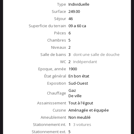
Type
Individuelle
Surface
249.00
Séjour
46
Superficie du terrain
09 a 60 ca
Pièces
6
Chambres
5
Niveaux
2
Salle de bains
3
dont une salle de douche
WC
2
Indépendant
Epoque, année
1900
État général
En bon état
Exposition
Sud-Ouest
Gaz
Chauffage
De ville
Assainissement
Tout à l'égout
Cuisine
Aménagée et équipée
Ameublement
Non meublé
Stationnement int.
1
3 voitures
Stationnement ext.
5