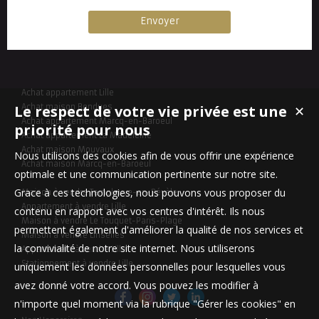
Achat appartement Lille
Le respect de votre vie privée est une
Achat maison Bondues
✕
Achat appartement Marcq-en-Baroeul
priorité pour nous
Achat appartement La Madeleine
Achat maison Mouvaux
Nous utilisons des cookies afin de vous offrir une expérience
Achat maison Marcq-en-Baroeul
optimale et une communication pertinente sur notre site.
Grace à ces technologies, nous pouvons vous proposer du
Maison à vendre Templeuve-en-Pévèle
Appartement à vendre Lille
contenu en rapport avec vos centres d'intérêt. Ils nous
Maison à vendre Le Touquet-Paris-Plage
permettent également d'améliorer la qualité de nos services et
Maison à vendre Linselles
la convivialité de notre site internet. Nous utiliserons
Appartement à vendre Lille
Stationnement à vendre Lille
uniquement les données personnelles pour lesquelles vous
avez donné votre accord. Vous pouvez les modifier à
n'importe quel moment via la rubrique "Gérer les cookies" en