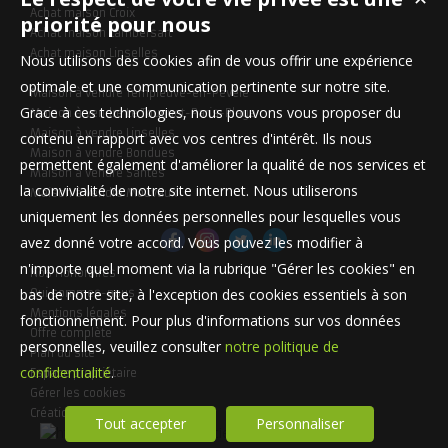
Achat maison Croix
priorité pour nous
Achat maison Lambersart
Achat maison Linselles
Nous utilisons des cookies afin de vous offrir une expérience
optimale et une communication pertinente sur notre site.
Maison à vendre Templeuve-en-Pévèle
Grace à ces technologies, nous pouvons vous proposer du
Maison à vendre Le Touquet-Paris-Plage
Maison à vendre Linselles
contenu en rapport avec vos centres d'intérêt. Ils nous
Maison à vendre Bondues
permettent également d'améliorer la qualité de nos services et
Maison à vendre Santes
la convivialité de notre site internet. Nous utiliserons
Maison à vendre Mouvaux
uniquement les données personnelles pour lesquelles vous
avez donné votre accord. Vous pouvez les modifier à
n'importe quel moment via la rubrique "Gérer les cookies" en
Nos Honoraires
bas de notre site, à l'exception des cookies essentiels à son
Qui sommes-nous
Mentions légales
fonctionnement. Pour plus d'informations sur vos données
Offre complète
personnelles, veuillez consulter
notre politique de
Plan du site
confidentialité
.
Espace propriétaire
Gérer les cookies
Création site immobilier
Tout accepter
Personnaliser