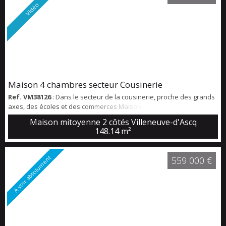
Vidéo
Maison 4 chambres secteur Cousinerie
Ref. VM38126
: Dans le secteur de la cousinerie, proche des grands
axes, des écoles et des commerces Maison double mitoyenneté,
dans une petite copropriété sécurisée (portail et alarme) Belle
Maison mitoyenne 2 côtés Villeneuve-d'Ascq
entrée avec WC , espace technique/buanderie et grande pièce de
148.14 m²
vie avec espace cuisine restant à aménager Au 1er étage vous
trouverez 4 chambres dont 1 possède sa salle de douche, et une
salle de bains avec WC Au ...
A voir absolument
559 000 €