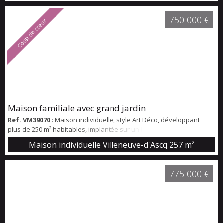
donnant sur la terrasse et le jardin, d'une chambre ainsi que d'une
salle d'eau avec WC. L'étage comprend deux chambres, une salle
750 000 €
Coup de cœur
de bains À l'extérieur, une terra...
Maison familiale avec grand jardin
Ref. VM39070
: Maison individuelle, style Art Déco, développant
plus de 250 m² habitables, implantée sur un beau terrain arboré
d’environ 1400 m² avec portail sécurisé. Une maison pleine de
Maison individuelle Villeneuve-d'Ascq
257 m²
charme offrant de très beaux volumes et des prestations soignées.
Idéal famille, proche école Saint Adrien. Exposition plein sud
775 000 €