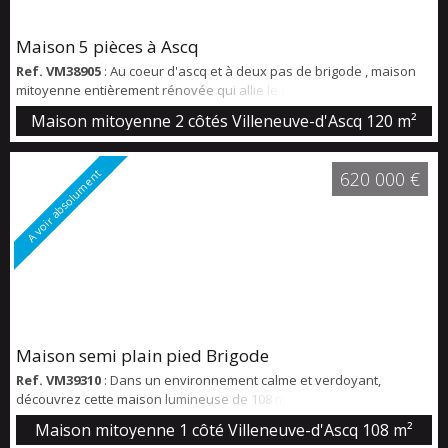
Maison 5 pièces à Ascq
Ref. VM38905
: Au coeur d'ascq et à deux pas de brigode , maison
mitoyenne entièrement rénovée qui allie le charme de l'ancien et la
modernité . Vous trouverez au RDC une très belle pièce de vie
Maison mitoyenne 2 côtés Villeneuve-d'Ascq
120 m²
ouverte sur le jardin , très lumineuse avec une cuisine et salle à
manger ouverte. Au 1er étage : 2 chambres une salle de bain et un
toilette séparé Au 2 ème étage: 2 autres chambres, dont 1 chambre
A voir absolument
620 000 €
avec une do...
Maison semi plain pied Brigode
Ref. VM39310
: Dans un environnement calme et verdoyant,
découvrez cette maison lumineuse de 108 m² parfaitement
entretenue. Au rez-de-chaussée, vous profiterez d'une belle pièce
Maison mitoyenne 1 côté Villeneuve-d'Ascq
108 m²
de vie avec cuisine équipée ouverte, d'un salon avec cheminée