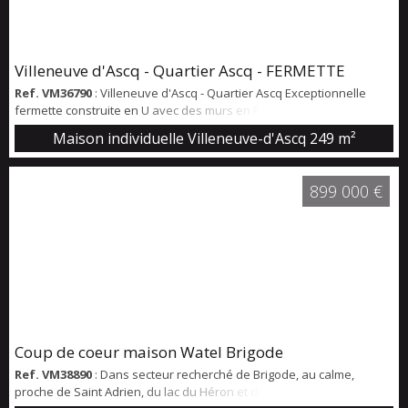
Villeneuve d'Ascq - Quartier Ascq - FERMETTE
Ref. VM36790
: Villeneuve d'Ascq - Quartier Ascq Exceptionnelle
fermette construite en U avec des murs en Rouges Barres ( Typique
du nord briques et pierres ) exposée Sud /Ouest avec porche
Maison individuelle Villeneuve-d'Ascq
249 m²
d'entrée, La surface habitable est de 250 m2 environ et sa surface
cadastrale de 960 m2. Rez de chaussée :Une entrée avec vestiaire
et toilettes, un salon / salle à manger avec cheminée feu de bois de
899 000 €
46 m2 sur jar...
Coup de coeur maison Watel Brigode
Ref. VM38890
: Dans secteur recherché de Brigode, au calme,
proche de Saint Adrien, du lac du Héron et du golf, venez découvrir