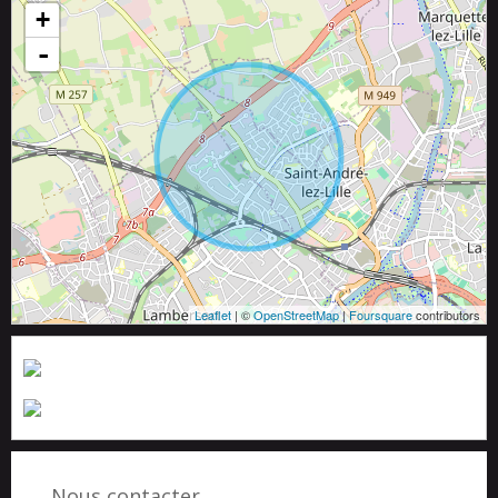
+
-
Leaflet
| ©
OpenStreetMap
|
Foursquare
contributors
Nous contacter