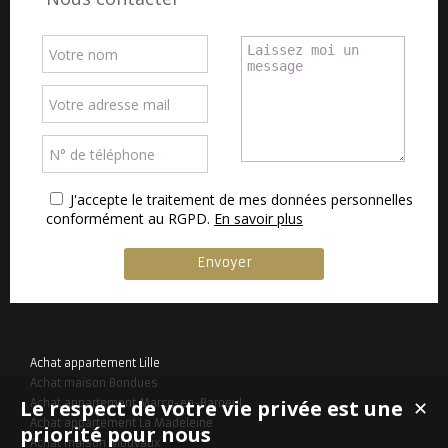
J'accepte le traitement de mes données personnelles
conformément au RGPD.
En savoir plus
Achat appartement Lille
Achat maison Bondues
Le respect de votre vie privée est une
Achat appartement Marcq-en-Baroeul
✕
Achat appartement La Madeleine
priorité pour nous
Achat maison Mouvaux