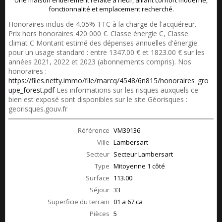
Une maison entièrement refaite à neuf, alliant confort moderne,
fonctionnalité et emplacement recherché.
Honoraires inclus de 4.05% TTC à la charge de l'acquéreur.
Prix hors honoraires 420 000 €. Classe énergie C, Classe
climat C Montant estimé des dépenses annuelles d'énergie
pour un usage standard : entre 1347.00 € et 1823.00 € sur les
années 2021, 2022 et 2023 (abonnements compris). Nos
honoraires :
https://files.netty.immo/file/marcq/4548/6n815/honoraires_gro
upe_forest.pdf
Les informations sur les risques auxquels ce
bien est exposé sont disponibles sur le site Géorisques :
georisques.gouv.fr
Référence
VM39136
Ville
Lambersart
Secteur
Secteur Lambersart
Type
Mitoyenne 1 côté
Surface
113.00
Séjour
33
Superficie du terrain
01 a 67 ca
Pièces
5