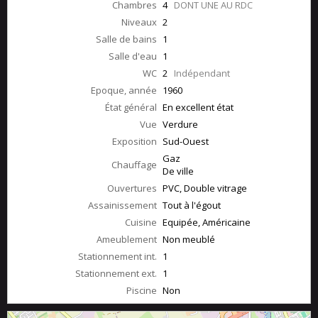
Chambres
4
DONT UNE AU RDC
Niveaux
2
Salle de bains
1
Salle d'eau
1
WC
2
Indépendant
Epoque, année
1960
État général
En excellent état
Vue
Verdure
Exposition
Sud-Ouest
Gaz
Chauffage
De ville
Ouvertures
PVC, Double vitrage
Assainissement
Tout à l'égout
Cuisine
Equipée, Américaine
Ameublement
Non meublé
Stationnement int.
1
Stationnement ext.
1
Piscine
Non