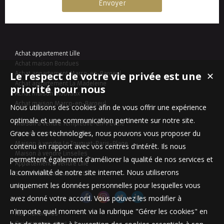
Achat appartement Lille
Achat maison Bondues
Le respect de votre vie privée est une
Achat appartement Marcq-en-Baroeul
✕
Achat appartement La Madeleine
priorité pour nous
Achat maison Mouvaux
Achat maison Marcq-en-Baroeul
Nous utilisons des cookies afin de vous offrir une expérience
optimale et une communication pertinente sur notre site.
Maison à vendre Templeuve-en-Pévèle
Grace à ces technologies, nous pouvons vous proposer du
Appartement à vendre Lille
Maison à vendre Le Touquet-Paris-Plage
contenu en rapport avec vos centres d'intérêt. Ils nous
Maison à vendre Linselles
permettent également d'améliorer la qualité de nos services et
Appartement à vendre Lille
la convivialité de notre site internet. Nous utiliserons
Stationnement à vendre Lille
uniquement les données personnelles pour lesquelles vous
avez donné votre accord. Vous pouvez les modifier à
n'importe quel moment via la rubrique "Gérer les cookies" en
Nos Honoraires
Qui sommes-nous