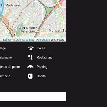
Leaflet
| ©
OpenStreetMap
|
Foursquare
contributors
lège
Lycée
langerie
Restaurant
reaux de poste
Parking
armacie
Hôpital