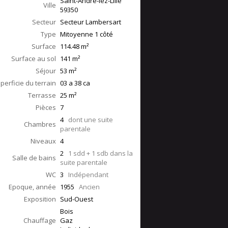
Saint-André-lez-Lille
Ville
59350
Secteur
Secteur Lambersart
Type
Mitoyenne 1 côté
Surface
114.48
m²
Surface au sol
141
m²
Séjour
53
m²
perficie du terrain
03 a 38 ca
Terrasse
25
m²
Pièces
7
4
dont une suite
Chambres
parentale
Niveaux
4
2
1 sdd + 1 sdb dans la
Salle de bains
suite parentale
WC
3
Indépendant
Epoque, année
1955
Ancien
Exposition
Sud-Ouest
Bois
Chauffage
Gaz