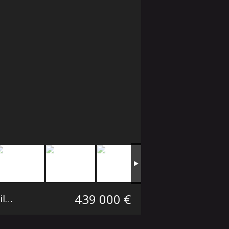
439 000 €
Maison mitoyenne 1 côté Saint-André-lez-Lille
114.48 m²