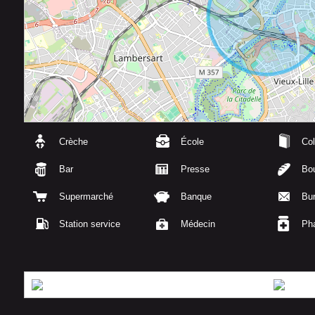
Crèche
École
Col
Bar
Presse
Bou
Supermarché
Banque
Bu
Station service
Médecin
Ph