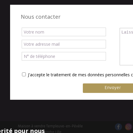
Nous contacter
J'accepte le traitement de mes données personnelle
Maison à vendre Templeuve-en-Pévèle
orité pour nous
Appartement à vendre Lille