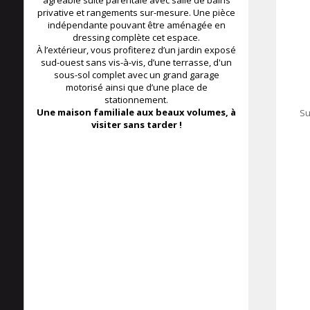
agréable suite parentale avec salle de bains
privative et rangements sur-mesure. Une pièce
indépendante pouvant être aménagée en
dressing complète cet espace.
À l’extérieur, vous profiterez d’un jardin exposé
sud-ouest sans vis-à-vis, d’une terrasse, d'un
sous-sol complet avec un grand garage
motorisé ainsi que d’une place de
stationnement.
Une maison familiale aux beaux volumes, à
Su
visiter sans tarder !