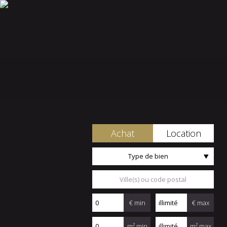
Achat
Location
Type de bien
€ min
€ max
m² min
m² max