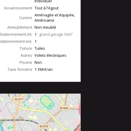
Individuel
Assainissement
Tout à l'égout
Aménagée et équipée,
Cuisine
Américaine
Ameublement
Non meublé
Stationnement int.
1
grand garage 50m²
Stationnement ext.
1
Toiture
Tuiles
Autres
Volets électriques
Piscine
Non
Taxe foncière
1 394 €/an