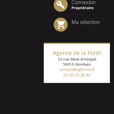
Connexion
Propriétaire
Ma sélection
Agence de la Forêt
33 rue René d'Hespel
59910
Bondues
contact@agforet.fr
03 20 23 20 83