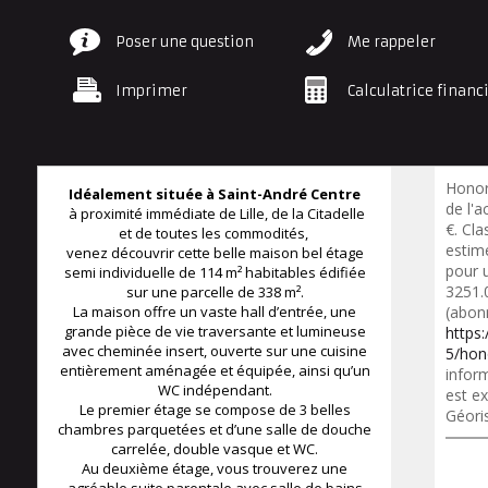
Poser une question
Me rappeler
Imprimer
Calculatrice financ
Honor
Idéalement située à Saint-André Centre
de l'a
à proximité immédiate de Lille, de la Citadelle
€. Cl
et de toutes les commodités,
estim
venez découvrir cette belle maison bel étage
pour 
semi individuelle de 114 m² habitables édifiée
3251.
sur une parcelle de 338 m².
La maison offre un vaste hall d’entrée, une
(abon
grande pièce de vie traversante et lumineuse
https
avec cheminée insert, ouverte sur une cuisine
5/hon
entièrement aménagée et équipée, ainsi qu’un
inform
WC indépendant.
est ex
Le premier étage se compose de 3 belles
Géori
chambres parquetées et d’une salle de douche
carrelée, double vasque et WC.
Au deuxième étage, vous trouverez une