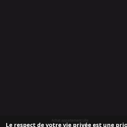
Achat appartement Lille
Le respect de votre vie privée est une pri
Achat maison Bondues