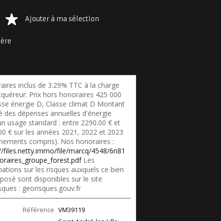
Ajouter à ma sélection
ière
aires inclus de 3.29% TTC à la charge
cquéreur. Prix hors honoraires 425 000
asse énergie D, Classe climat D Montant
é des dépenses annuelles d'énergie
un usage standard : entre 2290.00 € et
00 € sur les années 2021, 2022 et 2023
nements compris). Nos honoraires :
://files.netty.immo/file/marcq/4548/6n81
oraires_groupe_forest.pdf
Les
ations sur les risques auxquels ce bien
posé sont disponibles sur le site
sques : georisques.gouv.fr
Référence
VM39119