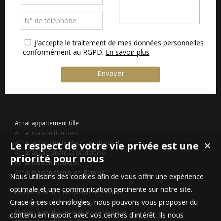
J'accepte le traitement de mes données personnelles
conformément au RGPD.
En savoir plus
Achat appartement Lille
Achat maison Bondues
Le respect de votre vie privée est une
Achat appartement Marcq-en-Baroeul
✕
Achat appartement La Madeleine
priorité pour nous
Achat maison Mouvaux
Achat maison Marcq-en-Baroeul
Nous utilisons des cookies afin de vous offrir une expérience
optimale et une communication pertinente sur notre site.
Maison à vendre Templeuve-en-Pévèle
Grace à ces technologies, nous pouvons vous proposer du
Appartement à vendre Lille
Maison à vendre Le Touquet-Paris-Plage
contenu en rapport avec vos centres d'intérêt. Ils nous