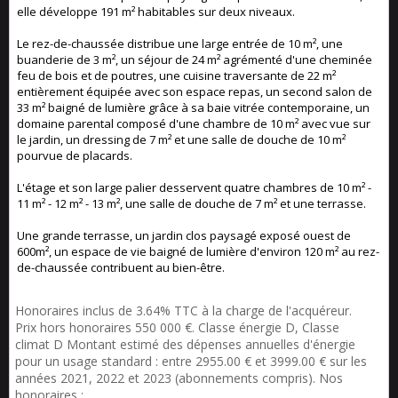
elle développe 191 m² habitables sur deux niveaux.
Le rez-de-chaussée distribue une large entrée de 10 m², une
buanderie de 3 m², un séjour de 24 m² agrémenté d'une cheminée
feu de bois et de poutres, une cuisine traversante de 22 m²
entièrement équipée avec son espace repas, un second salon de
33 m² baigné de lumière grâce à sa baie vitrée contemporaine, un
domaine parental composé d'une chambre de 10 m² avec vue sur
le jardin, un dressing de 7 m² et une salle de douche de 10 m²
pourvue de placards.
L'étage et son large palier desservent quatre chambres de 10 m² -
11 m² - 12 m² - 13 m², une salle de douche de 7 m² et une terrasse.
Une grande terrasse, un jardin clos paysagé exposé ouest de
600m², un espace de vie baigné de lumière d'environ 120 m² au rez-
de-chaussée contribuent au bien-être.
Honoraires inclus de 3.64% TTC à la charge de l'acquéreur.
Prix hors honoraires 550 000 €. Classe énergie D, Classe
climat D Montant estimé des dépenses annuelles d'énergie
pour un usage standard : entre 2955.00 € et 3999.00 € sur les
années 2021, 2022 et 2023 (abonnements compris). Nos
honoraires :