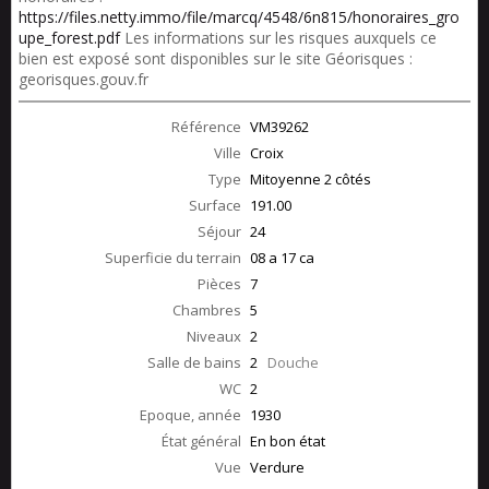
https://files.netty.immo/file/marcq/4548/6n815/honoraires_gro
upe_forest.pdf
Les informations sur les risques auxquels ce
bien est exposé sont disponibles sur le site Géorisques :
georisques.gouv.fr
Référence
VM39262
Ville
Croix
Type
Mitoyenne 2 côtés
Surface
191.00
Séjour
24
Superficie du terrain
08 a 17 ca
Pièces
7
Chambres
5
Niveaux
2
Salle de bains
2
Douche
WC
2
Epoque, année
1930
État général
En bon état
Vue
Verdure