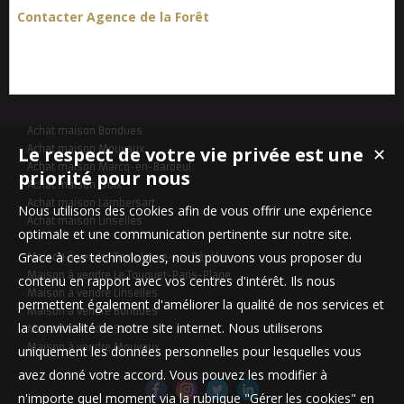
Contacter Agence de la Forêt
Achat maison Bondues
Le respect de votre vie privée est une
Achat maison Mouvaux
✕
Achat maison Marcq-en-Baroeul
priorité pour nous
Achat maison Croix
Achat maison Lambersart
Nous utilisons des cookies afin de vous offrir une expérience
Achat maison Linselles
optimale et une communication pertinente sur notre site.
Grace à ces technologies, nous pouvons vous proposer du
Maison à vendre Templeuve-en-Pévèle
Maison à vendre Le Touquet-Paris-Plage
contenu en rapport avec vos centres d'intérêt. Ils nous
Maison à vendre Linselles
permettent également d'améliorer la qualité de nos services et
Maison à vendre Bondues
la convivialité de notre site internet. Nous utiliserons
Maison à vendre Santes
Maison à vendre Mouvaux
uniquement les données personnelles pour lesquelles vous
avez donné votre accord. Vous pouvez les modifier à
n'importe quel moment via la rubrique "Gérer les cookies" en