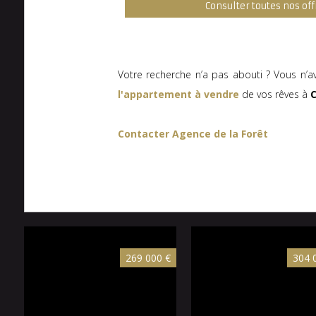
Consulter toutes nos off
Votre recherche n’a pas abouti ? Vous n’a
l'appartement à vendre
de vos rêves à
Contacter Agence de la Forêt
269 000 €
304 