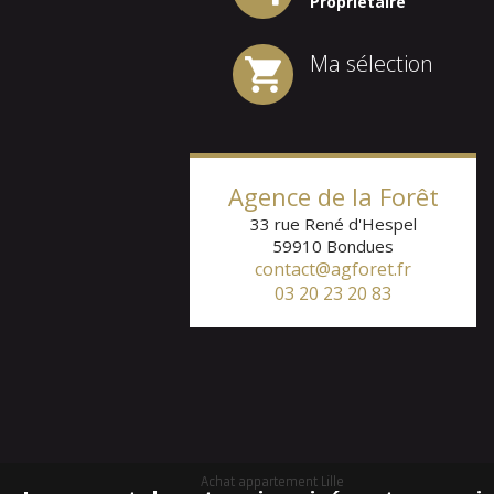
Propriétaire
Ma sélection
1
2
3
4
5
6
Agence de la Forêt
33 rue René d'Hespel
59910
Bondues
contact@agforet.fr
03 20 23 20 83
Achat appartement Lille