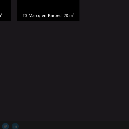
m²
T3 Marcq-en-Baroeul
70 m²
Appartement Bondu