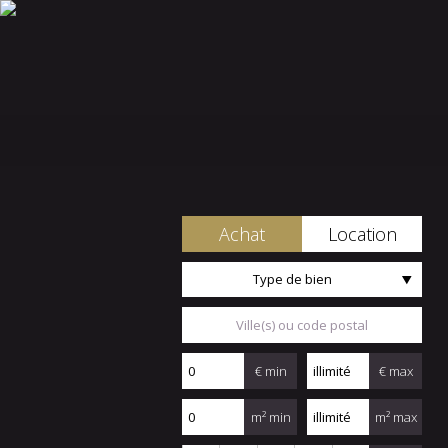
Achat
Location
Type de bien
€ min
€ max
m² min
m² max