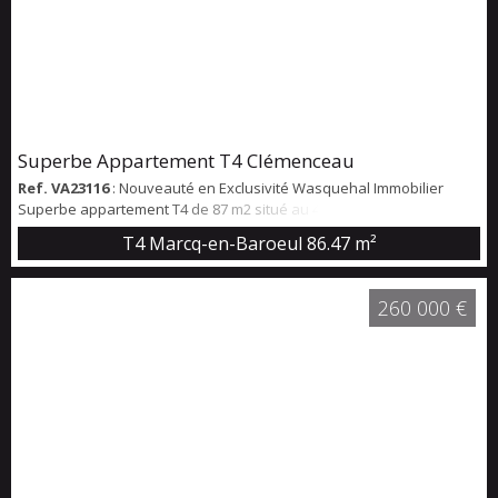
Superbe Appartement T4 Clémenceau
Ref. VA23116
: Nouveauté en Exclusivité Wasquehal Immobilier
Superbe appartement T4 de 87 m2 situé au 4ème étage dans le
quartier prisé du Boulevard Clémenceau Double séjour très
T4 Marcq-en-Baroeul
86.47 m²
lumineux de près de 40m2. Parquet Cuisine ouverte équipée avec
espace buanderie 3 chambres de 9,9 et 12m2 Une belle salle de
douche, avec douche à l'italienne - WC indépendants
260 000 €
Stationnement en bas de la résidence dans...