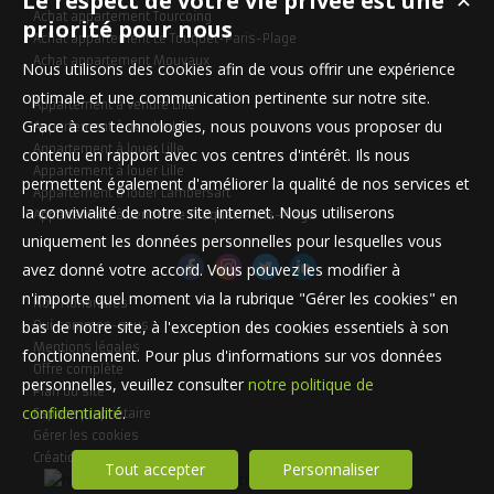
Le respect de votre vie privée est une
✕
Achat appartement Tourcoing
priorité pour nous
Achat appartement Le Touquet-Paris-Plage
Achat appartement Mouvaux
Nous utilisons des cookies afin de vous offrir une expérience
optimale et une communication pertinente sur notre site.
Appartement à vendre Lille
Grace à ces technologies, nous pouvons vous proposer du
Appartement à vendre Lille
Appartement à louer Lille
contenu en rapport avec vos centres d'intérêt. Ils nous
Appartement à louer Lille
permettent également d'améliorer la qualité de nos services et
Appartement à louer Lambersart
la convivialité de notre site internet. Nous utiliserons
Appartement à vendre Le Touquet-Paris-Plage
uniquement les données personnelles pour lesquelles vous
avez donné votre accord. Vous pouvez les modifier à
n'importe quel moment via la rubrique "Gérer les cookies" en
Nos Honoraires
bas de notre site, à l'exception des cookies essentiels à son
Qui sommes-nous
Mentions légales
fonctionnement. Pour plus d'informations sur vos données
Offre complète
personnelles, veuillez consulter
notre politique de
Plan du site
confidentialité
.
Espace propriétaire
Gérer les cookies
Création site internet
Tout accepter
Personnaliser