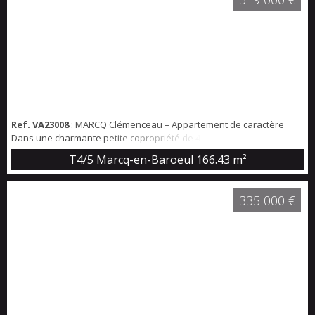
un garage fer...
Ref. VA23008
: MARCQ Clémenceau – Appartement de caractère
Dans une charmante petite copropriété de 4 lots, découvrez ce
magnifique appartement de 166,43m² au cachet exceptionnel. Vous
T4/5 Marcq-en-Baroeul
166.43 m²
serez immédiatement séduit par ses éléments anciens préservés :
parquet d’origine, moulures élégantes et cheminée, offrant une
base idéale pour un projet de rénovation ambitieux. Situé à deux
335 000 €
pas du tramway, ce bien béné...