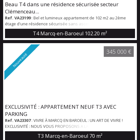
Beau T4 dans une résidence sécurisée secteur
Clémenceau...
Ref. VA23199
: Bel et lumineux appartement de 102 m2 au 2ème
étage d'une résidence sécurisée sans ascenseur proche
commerces, écoles, tram et bus. Beau séjour de 32 m2, cuisine à
T4 Marcq-en-Baroeul
102.20 m²
conforter, 3 chambres de 11,5 - 12,10 et 14,14 m2 parquetées. Salle
de bains. Garage en rez de rue (box fermé) cave en sous sol. Petit
espace vert très agréable.
345 000 €
Nouveauté
EXCLUSIVITÉ : APPARTEMENT NEUF T3 AVEC
PARKING
Ref. VA23307
: VIVRE À MARCQ EN BAROEUL : UN ART DE VIVRE !
EXCLUSIVITÉ : NOUS VOUS PROPOSONS A LA VENTE CET
APPARTEMENT NEUF RÉCEPTIONNÉ EN 2026 D'UNE SUPERFICIE
T3 Marcq-en-Baroeul
70 m²
HABITABLE DE 70M2. BELLE ENTRÉE POSSIBILITÉ GRAND PLACARD