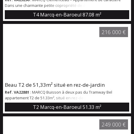
Dans une charmante petite copropriété de 4 lots, découvrez ce
magnifique appartement de 87m² loi carrez au cachet exceptionnel.
T4 Marcq-en-Baroeul
87.08 m²
Vous serez immédiatement séduit par ses éléments anciens
préservés : parquet d’origine, moulures élégantes et cheminée,
offrant une base idéale pour un projet de rénovation ambitieux.
216 000 €
Situé à deux pas du tramway, ce bi...
Beau T2 de 51,33m² situé en rez-de-jardin
Ref. VA22881
: MARCQ Buisson à deux pas du Tramway Bel
appartement T2 de 51.33m², situé en rez-de-jardin dans une
résidence sécurisée. L'appartement offre une belle entrée avec
T2 Marcq-en-Baroeul
51.33 m²
placard, desservant un salon-séjour de 29 m² baigné de lumière,
ouvrant sur une belle terrasse exposée sud-ouest. La cuisine,
aménagée et équipée, complète la pièce de vie. Le coin nuit se
249 000 €
compose d’une grande chambre avec placa...