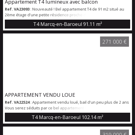
Appartement T4 lumineux avec balcon
Ref. VA23093
: Nouveauté ! Bel appartement T4 de 91 m2 situé au
2ème étage d'une petite résidence proche du Bld Clemenceau.
Entrée donnant sur un joli séjour traversant de 33 m2 très lumineux
T4 Marcq-en-Baroeul
91.11 m²
donnant sur un balcon exposé. Parquet. Cuisine américaine
équipée avec espace buanderie sur l'arrière. 3 chambres de 13m2,
12 m2 et 9,34 m2 entièrement parquetées Une belle salle de
271 000 €
douche - WC indépen...
APPARTEMENT VENDU LOUE
Ref. VA22524
: Appartement vendu loué, bail d'un peu plus de 2 ans
Vous serez séduits par ce bel appartement d'un peu plus de
100m2. Proche du Tram, des commerces, de l'hippodrome et des
T4 Marcq-en-Baroeul
102.14 m²
écoles. Côté nuit, vous trouverez trois chambres, une belle salle de
douche. Un bel espace de vie de plus de 30m2 très lumineux avec
sa cuisine ouverte toute équipée. Pour compléter ce bien, une cave,
319 000 €