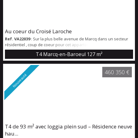
Au coeur du Croisé Laroche
Ref. VA22039
: Sur la plus belle avenue de Marcq dans un secteur
résidentiel , coup de coeur pour cet appartement traversant de
type IV avec une surface habitable de 127 m2 exposé Sud Ouest.
T4 Marcq-en-Baroeul
127 m²
Grande entrée avec vestiaire et toilettes, un vaste séjour/salle à
manger de 40 m2 environ avec cheminée feu de bois donnant sur
balcon , une cuisine équipée avec espace repas + buanderie. Un
460 350 €
coin nuit dess...
Nouveauté
T4 de 93 m² avec loggia plein sud – Résidence neuve
hau...