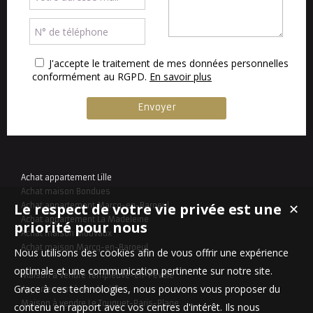
J'accepte le traitement de mes données personnelles
conformément au RGPD.
En savoir plus
Achat appartement Lille
Achat maison Bondues
Le respect de votre vie privée est une
Achat appartement Marcq-en-Baroeul
✕
Achat appartement La Madeleine
priorité pour nous
Achat maison Mouvaux
Achat maison Marcq-en-Baroeul
Nous utilisons des cookies afin de vous offrir une expérience
optimale et une communication pertinente sur notre site.
Maison à vendre Templeuve-en-Pévèle
Grace à ces technologies, nous pouvons vous proposer du
Appartement à vendre Lille
Maison à vendre Le Touquet-Paris-Plage
contenu en rapport avec vos centres d'intérêt. Ils nous