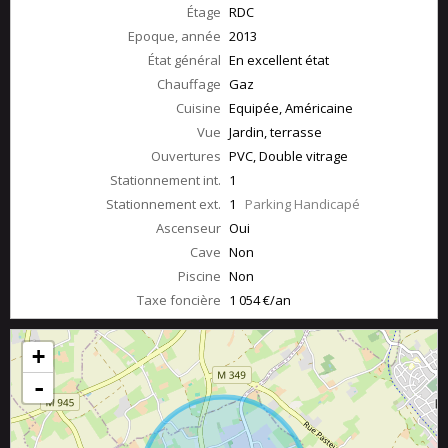
Étage
RDC
Epoque, année
2013
État général
En excellent état
Chauffage
Gaz
Cuisine
Equipée, Américaine
Vue
Jardin, terrasse
Ouvertures
PVC, Double vitrage
Stationnement int.
1
Stationnement ext.
1
Parking Handicapé
Ascenseur
Oui
Cave
Non
Piscine
Non
Taxe foncière
1 054 €/an
+
-