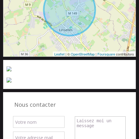
Leaflet
| ©
OpenStreetMap
|
Foursquare
contributors
Nous contacter