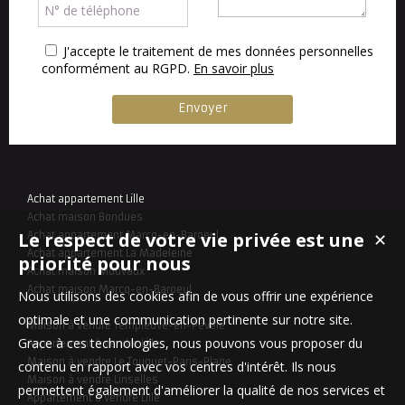
J'accepte le traitement de mes données personnelles
conformément au RGPD.
En savoir plus
Achat appartement Lille
Achat maison Bondues
Le respect de votre vie privée est une
Achat appartement Marcq-en-Baroeul
✕
Achat appartement La Madeleine
priorité pour nous
Achat maison Mouvaux
Achat maison Marcq-en-Baroeul
Nous utilisons des cookies afin de vous offrir une expérience
optimale et une communication pertinente sur notre site.
Maison à vendre Templeuve-en-Pévèle
Grace à ces technologies, nous pouvons vous proposer du
Appartement à vendre Lille
Maison à vendre Le Touquet-Paris-Plage
contenu en rapport avec vos centres d'intérêt. Ils nous
Maison à vendre Linselles
permettent également d'améliorer la qualité de nos services et
Appartement à vendre Lille