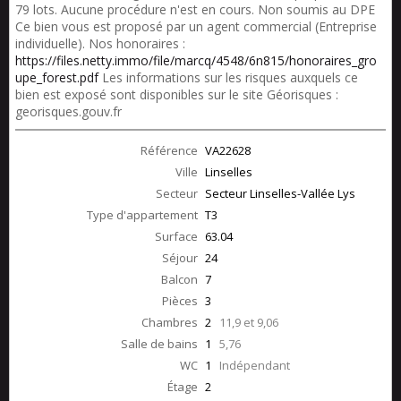
79 lots. Aucune procédure n'est en cours. Non soumis au DPE
Ce bien vous est proposé par un agent commercial (Entreprise
individuelle). Nos honoraires :
https://files.netty.immo/file/marcq/4548/6n815/honoraires_gro
upe_forest.pdf
Les informations sur les risques auxquels ce
bien est exposé sont disponibles sur le site Géorisques :
georisques.gouv.fr
Référence
VA22628
Ville
Linselles
Secteur
Secteur Linselles-Vallée Lys
Type d'appartement
T3
Surface
63.04
Séjour
24
Balcon
7
Pièces
3
Chambres
2
11,9 et 9,06
Salle de bains
1
5,76
WC
1
Indépendant
Étage
2