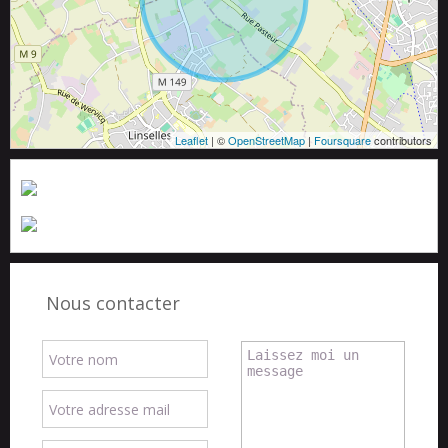
Leaflet
| ©
OpenStreetMap
|
Foursquare
contributors
Nous contacter