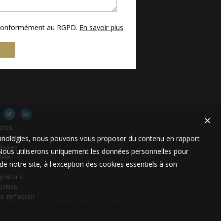
s conformément au RGPD.
En savoir plus
✕
aires
technologies, nous pouvons vous proposer du contenu en rapport
es-nous
égales
t. Nous utiliserons uniquement les données personnelles pour
lète
e notre site, à l'exception des cookies essentiels à son
e
priétaire
cookies
te immobilier