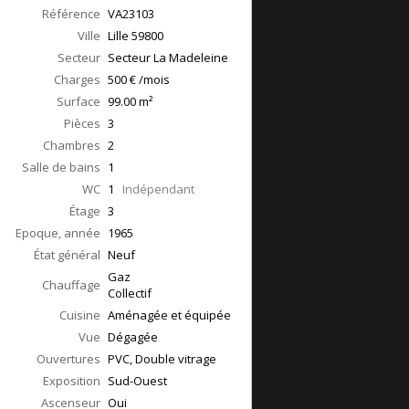
Référence
VA23103
Ville
Lille
59800
Secteur
Secteur La Madeleine
Charges
500 € /mois
Surface
99.00
m²
Pièces
3
Chambres
2
Salle de bains
1
WC
1
Indépendant
Étage
3
Epoque, année
1965
État général
Neuf
Gaz
Chauffage
Collectif
Cuisine
Aménagée et équipée
Vue
Dégagée
Ouvertures
PVC, Double vitrage
Exposition
Sud-Ouest
Ascenseur
Oui