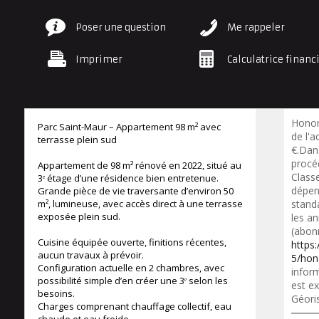
Poser une question
Me rappeler
Imprimer
Calculatrice financ
Honor
Parc Saint-Maur – Appartement 98 m² avec
de l'a
terrasse plein sud
€.Dan
procé
Appartement de 98 m² rénové en 2022, situé au
Class
3ᵉ étage d’une résidence bien entretenue.
dépen
Grande pièce de vie traversante d’environ 50
m², lumineuse, avec accès direct à une terrasse
standa
exposée plein sud.
les a
(abon
Cuisine équipée ouverte, finitions récentes,
https
aucun travaux à prévoir.
5/hon
Configuration actuelle en 2 chambres, avec
inform
possibilité simple d’en créer une 3ᵉ selon les
est ex
besoins.
Géori
Charges comprenant chauffage collectif, eau