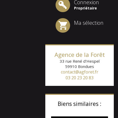
Connexion
Propriétaire
Ma sélection
Agence de la Forêt
33 rue René d'Hespel
59910
Bondues
contact@agforet.fr
03 20 23 20 83
Biens similaires :