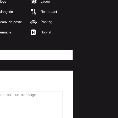
lège
Lycée
langerie
Restaurant
reaux de poste
Parking
armacie
Hôpital