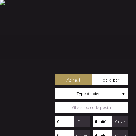
Achat
Location
Type de bien
€ min
€ max
m² min
m² max