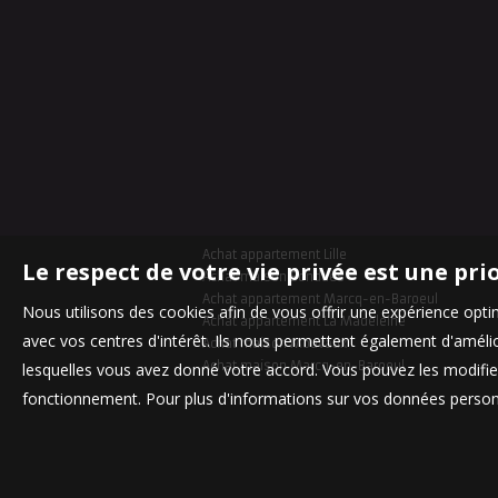
Achat appartement Lille
Le respect de votre vie privée est une pri
Achat maison Bondues
Achat appartement Marcq-en-Baroeul
Nous utilisons des cookies afin de vous offrir une expérience op
Achat appartement La Madeleine
avec vos centres d'intérêt. Ils nous permettent également d'amélior
Achat maison Mouvaux
Achat maison Marcq-en-Baroeul
lesquelles vous avez donné votre accord. Vous pouvez les modifier
fonctionnement. Pour plus d'informations sur vos données personn