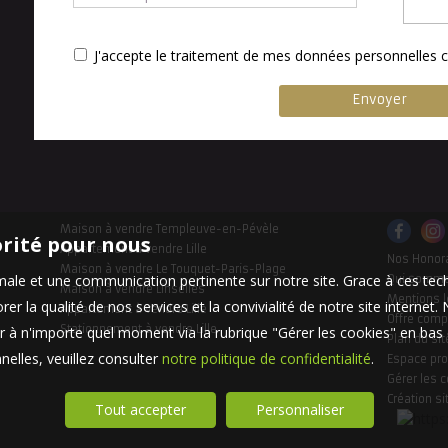
J'accepte le traitement de mes données personnelle
Maison à vendre Templeuve-en-Pévèle
orité pour nous
Appartement à vendre Lille
Nos Honor
Maison à vendre Le Touquet-Paris-Plage
timale et une communication pertinente sur notre site. Grace à ces 
Qui somm
Maison à vendre Linselles
Mentions l
er la qualité de nos services et la convivialité de notre site interne
Appartement à vendre Lille
Offre comp
Stationnement à vendre Lille
 à n'importe quel moment via la rubrique "Gérer les cookies" en bas d
Plan du sit
elles, veuillez consulter
notre politique de confidentialité
.
Espace pro
Gérer les 
Création si
Tout accepter
Personnaliser