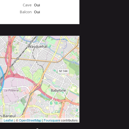
Cave
Oui
Balcon
Oui
Leaflet
| ©
OpenStreetMap
|
Foursquare
contributors