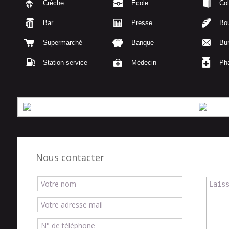
Crèche
École
Col
Bar
Presse
Bou
Supermarché
Banque
Bu
Station service
Médecin
Ph
Nous contacter