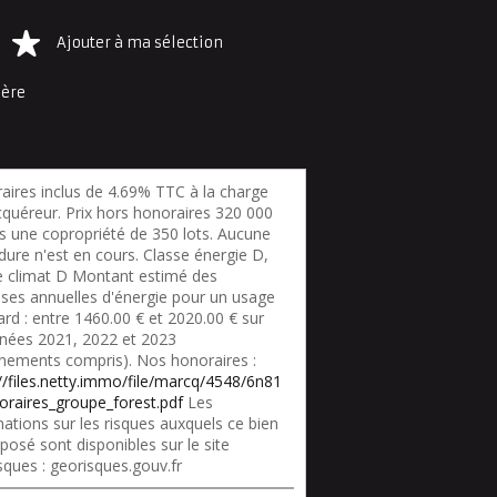
Ajouter à ma sélection
ière
aires inclus de 4.69% TTC à la charge
cquéreur. Prix hors honoraires 320 000
s une copropriété de 350 lots. Aucune
dure n'est en cours. Classe énergie D,
e climat D Montant estimé des
ses annuelles d'énergie pour un usage
rd : entre 1460.00 € et 2020.00 € sur
nnées 2021, 2022 et 2023
nements compris). Nos honoraires :
://files.netty.immo/file/marcq/4548/6n81
oraires_groupe_forest.pdf
Les
ations sur les risques auxquels ce bien
posé sont disponibles sur le site
sques : georisques.gouv.fr