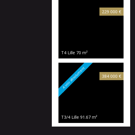
229 000 €
T4 Lille
70 m²
A voir absolument
384 000 €
T3/4 Lille
91.67 m²