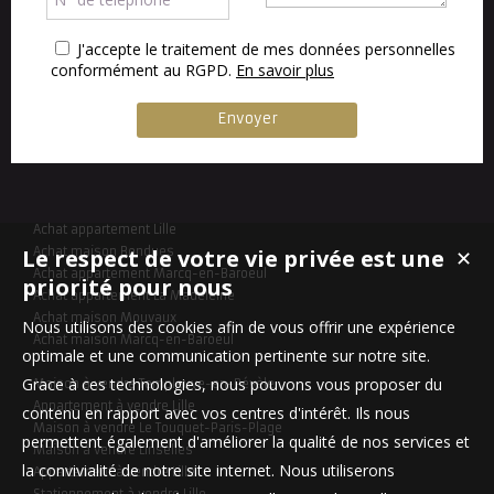
J'accepte le traitement de mes données personnelles
conformément au RGPD.
En savoir plus
Achat appartement Lille
Le respect de votre vie privée est une
Achat maison Bondues
✕
Achat appartement Marcq-en-Baroeul
priorité pour nous
Achat appartement La Madeleine
Achat maison Mouvaux
Nous utilisons des cookies afin de vous offrir une expérience
Achat maison Marcq-en-Baroeul
optimale et une communication pertinente sur notre site.
Grace à ces technologies, nous pouvons vous proposer du
Maison à vendre Templeuve-en-Pévèle
Appartement à vendre Lille
contenu en rapport avec vos centres d'intérêt. Ils nous
Maison à vendre Le Touquet-Paris-Plage
permettent également d'améliorer la qualité de nos services et
Maison à vendre Linselles
la convivialité de notre site internet. Nous utiliserons
Appartement à vendre Lille