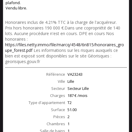
plafond.
Vendu libre.
Honoraires inclus de 4.21% TTC à la charge de l'acquéreur.
Prix hors honoraires 190 000 €.Dans une copropriété de 140
lots. Aucune procédure n'est en cours. DPE en cours Nos
honoraires :
https://files.netty.immo/file/marcq/4548/6n815/honoraires_gro
upe_forest.pdf
Les informations sur les risques auxquels ce
bien est exposé sont disponibles sur le site Géorisques :
georisques.gouv.fr
Référence
VA23243
Ville
Lille
Secteur
Secteur Lille
Charges
187 € /mois
Type d'appartement
T2
Surface
51.00
Pièces
2
Chambres
1
Salle de bains
1