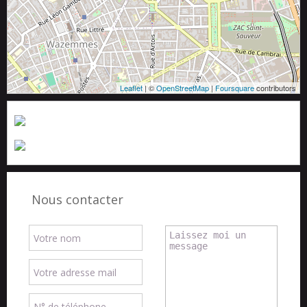
Leaflet
| ©
OpenStreetMap
|
Foursquare
contributors
Nous contacter