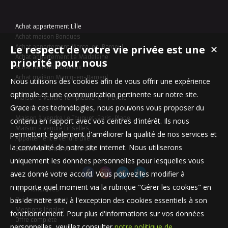
Achat appartement Lille
Achat maison Bondues
Le respect de votre vie privée est une
Achat appartement Marcq-en-Baroeul
✕
Achat appartement La Madeleine
priorité pour nous
Achat maison Mouvaux
Achat maison Marcq-en-Baroeul
Nous utilisons des cookies afin de vous offrir une expérience
optimale et une communication pertinente sur notre site.
Maison à vendre Templeuve-en-Pévèle
Grace à ces technologies, nous pouvons vous proposer du
Appartement à vendre Lille
Maison à vendre Le Touquet-Paris-Plage
contenu en rapport avec vos centres d'intérêt. Ils nous
Maison à vendre Linselles
permettent également d'améliorer la qualité de nos services et
Appartement à vendre Lille
la convivialité de notre site internet. Nous utiliserons
Stationnement à vendre Lille
uniquement les données personnelles pour lesquelles vous
avez donné votre accord. Vous pouvez les modifier à
n'importe quel moment via la rubrique "Gérer les cookies" en
Nos Honoraires
bas de notre site, à l'exception des cookies essentiels à son
Qui sommes-nous
Mentions légales
fonctionnement. Pour plus d'informations sur vos données
Offre complète
personnelles, veuillez consulter
notre politique de