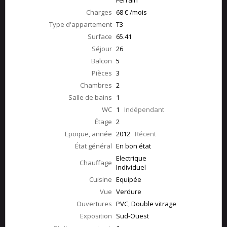
Ferrain
Charges
68 € /mois
Type d'appartement
T3
Surface
65.41
Séjour
26
Balcon
5
Pièces
3
Chambres
2
Salle de bains
1
WC
1
Indépendant
Étage
2
Epoque, année
2012
Récent
État général
En bon état
Electrique
Chauffage
Individuel
Cuisine
Equipée
Vue
Verdure
Ouvertures
PVC, Double vitrage
Exposition
Sud-Ouest