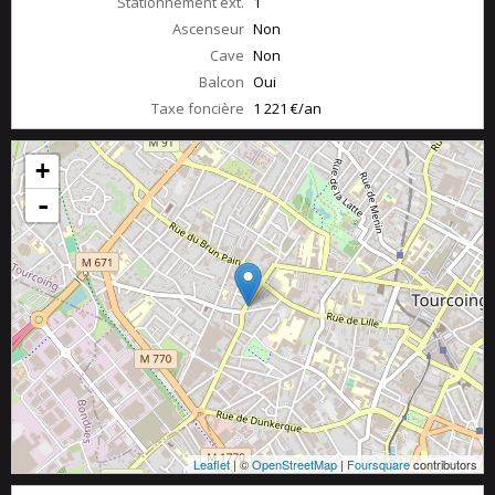
Stationnement ext.
1
Ascenseur
Non
Cave
Non
Balcon
Oui
Taxe foncière
1 221 €/an
+
-
Leaflet
| ©
OpenStreetMap
|
Foursquare
contributors