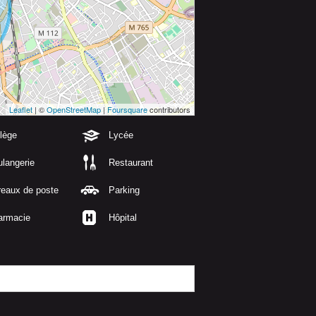
Leaflet
| ©
OpenStreetMap
|
Foursquare
contributors
lège
Lycée
langerie
Restaurant
reaux de poste
Parking
armacie
Hôpital