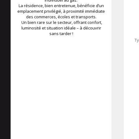
individuel au gaz.
La résidence, bien entretenue, bénéficie d’un
emplacement privilégié, à proximité immédiate
des commerces, écoles et transports.
Un bien rare sur le secteur, offrant confort,
luminosité et situation idéale – à découvrir
sans tarder !
Ty