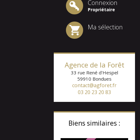
Connexion
Propriétaire
Ma sélection
Agence de la Forêt
33 rue René d'Hespel
59910
Bondues
contact@agforet.fr
03 20 23 20 83
Biens similaires :