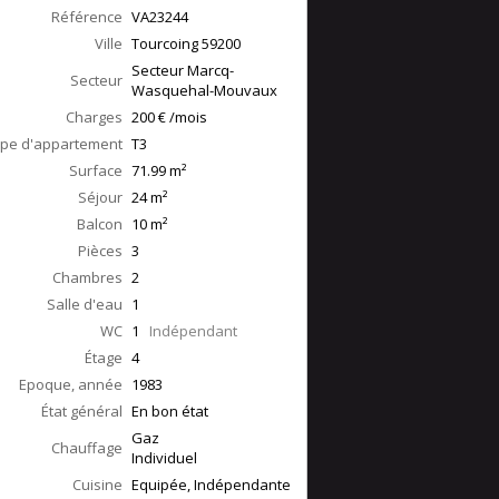
Référence
VA23244
Ville
Tourcoing
59200
Secteur Marcq-
Secteur
Wasquehal-Mouvaux
Charges
200 € /mois
pe d'appartement
T3
Surface
71.99
m²
Séjour
24
m²
Balcon
10
m²
Pièces
3
Chambres
2
Salle d'eau
1
WC
1
Indépendant
Étage
4
Epoque, année
1983
État général
En bon état
Gaz
Chauffage
Individuel
Cuisine
Equipée, Indépendante