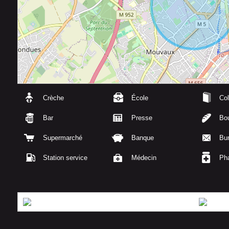
Crèche
École
Col
Bar
Presse
Bou
Supermarché
Banque
Bu
Station service
Médecin
Ph