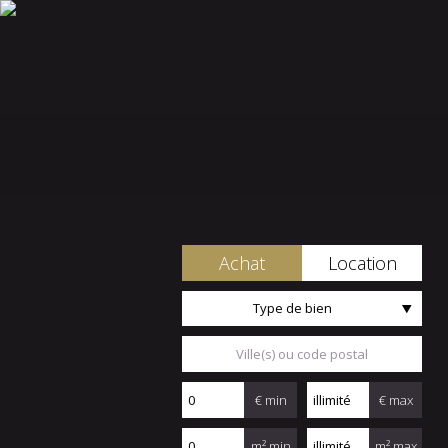
Achat
Location
Type de bien
€ min
€ max
m² min
m² max