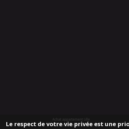
Achat appartement Lille
Le respect de votre vie privée est une pri
Achat maison Bondues