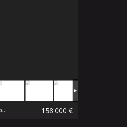
158 000 €
T3 Tourcoing Secteur Marcq-Wasquehal-Mouvaux
71.99 m²