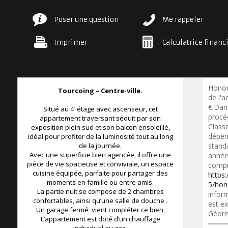
Poser une question
Me rappeler
Imprimer
Calculatrice financ
Honor
Tourcoing – Centre-ville.
de l'a
€.Dan
Situé au 4ᵉ étage avec ascenseur, cet
procéd
appartement traversant séduit par son
Class
exposition plein sud et son balcon ensoleillé,
dépen
idéal pour profiter de la luminosité tout au long
de la journée.
standa
Avec une superficie bien agencée, il offre une
année
pièce de vie spacieuse et conviviale, un espace
compr
cuisine équipée, parfaite pour partager des
https
moments en famille ou entre amis.
5/hon
La partie nuit se compose de 2 chambres
inform
confortables, ainsi qu’une salle de douche .
est ex
Un garage fermé vient compléter ce bien,
Géori
L’appartement est doté d’un chauffage