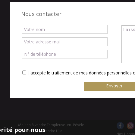
Nous contacter
J'accepte le traitement de mes données personnelle
Maison à vendre Templeuve-en-Pévèle
orité pour nous
Appartement à vendre Lille
Nos Honor