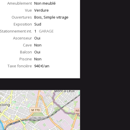
Ameublement
Non meublé
Vue
Verdure
Ouvertures
Bois, Simple vitrage
Exposition
Sud
Stationnement int.
1
GARAGE
Ascenseur
Oui
Cave
Non
Balcon
Oui
Piscine
Non
Taxe foncière
940 €/an