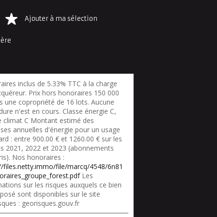
Ajouter à ma sélection
ière
aires inclus de 5.33% TTC à la charge
cquéreur. Prix hors honoraires 150 000
s une copropriété de 16 lots. Aucune
ure n'est en cours. Classe énergie C,
e climat C Montant estimé des
ses annuelles d'énergie pour un usage
rd : entre 900.00 € et 1260.00 € sur les
s 2021, 2022 et 2023 (abonnements
is). Nos honoraires :
://files.netty.immo/file/marcq/4548/6n81
oraires_groupe_forest.pdf
Les
ations sur les risques auxquels ce bien
posé sont disponibles sur le site
sques : georisques.gouv.fr