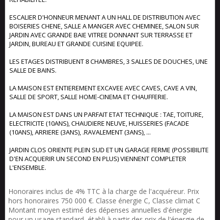
ESCALIER D'HONNEUR MENANT A UN HALL DE DISTRIBUTION AVEC
BOISERIES CHENE, SALLE A MANGER AVEC CHEMINEE, SALON SUR
JARDIN AVEC GRANDE BAIE VITREE DONNANT SUR TERRASSE ET
JARDIN, BUREAU ET GRANDE CUISINE EQUIPEE.
LES ETAGES DISTRIBUENT 8 CHAMBRES, 3 SALLES DE DOUCHES, UNE
SALLE DE BAINS.
LA MAISON EST ENTIEREMENT EXCAVEE AVEC CAVES, CAVE A VIN,
SALLE DE SPORT, SALLE HOME-CINEMA ET CHAUFFERIE.
LA MAISON EST DANS UN PARFAIT ETAT TECHNIQUE : TAE, TOITURE,
ELECTRICITE (10ANS), CHAUDIERE NEUVE, HUISSERIES (FACADE
(10ANS), ARRIERE (3ANS), .RAVALEMENT (3ANS), ...
JARDIN CLOS ORIENTE PLEIN SUD ET UN GARAGE FERME (POSSIBILITE
D'EN ACQUERIR UN SECOND EN PLUS) VIENNENT COMPLETER
L'ENSEMBLE.
Honoraires inclus de 4% TTC à la charge de l'acquéreur. Prix
hors honoraires 750 000 €. Classe énergie C, Classe climat C
Montant moyen estimé des dépenses annuelles d'énergie
pour un usage standard, établi à partir des prix de l'énergie de