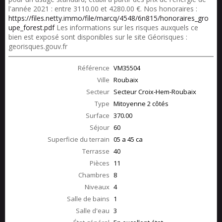
l'année 2021 : entre 3110.00 et 4280.00 €. Nos honoraires :
https://files.netty.immo/file/marcq/4548/6n815/honoraires_gro
upe_forest.pdf
Les informations sur les risques auxquels ce
bien est exposé sont disponibles sur le site Géorisques :
georisques.gouv.fr
Référence
VM35504
Ville
Roubaix
Secteur
Secteur Croix-Hem-Roubaix
Type
Mitoyenne 2 côtés
Surface
370.00
Séjour
60
Superficie du terrain
05 a 45 ca
Terrasse
40
Pièces
11
Chambres
8
Niveaux
4
Salle de bains
1
Salle d'eau
3