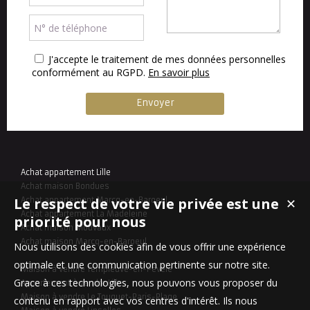
J'accepte le traitement de mes données personnelles
conformément au RGPD.
En savoir plus
Achat appartement Lille
Achat maison Bondues
Le respect de votre vie privée est une
Achat appartement Marcq-en-Baroeul
✕
Achat appartement La Madeleine
priorité pour nous
Achat maison Mouvaux
Achat maison Marcq-en-Baroeul
Nous utilisons des cookies afin de vous offrir une expérience
optimale et une communication pertinente sur notre site.
Maison à vendre Templeuve-en-Pévèle
Grace à ces technologies, nous pouvons vous proposer du
Appartement à vendre Lille
Maison à vendre Le Touquet-Paris-Plage
contenu en rapport avec vos centres d'intérêt. Ils nous