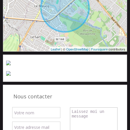
Leaflet
| ©
OpenStreetMap
|
Foursquare
contributors
Nous contacter