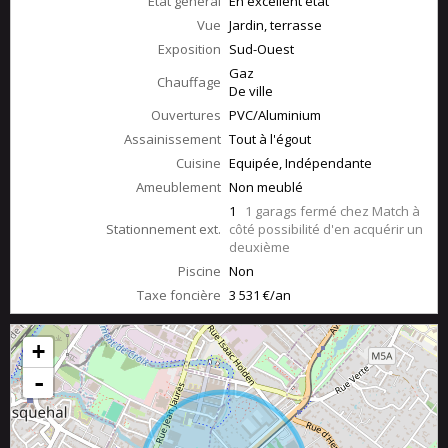
État général
En excellent état
Vue
Jardin, terrasse
Exposition
Sud-Ouest
Gaz
Chauffage
De ville
Ouvertures
PVC/Aluminium
Assainissement
Tout à l'égout
Cuisine
Equipée, Indépendante
Ameublement
Non meublé
1
1 garags fermé chez Match à
Stationnement ext.
côté possibilité d'en acquérir un
deuxième
Piscine
Non
Taxe foncière
3 531 €/an
+
-