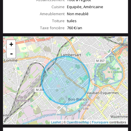
Cuisine
Equipée, Américaine
Ameublement
Non meublé
Toiture
tuiles
Taxe foncière
760 €/an
+
-
Leaflet
| ©
OpenStreetMap
|
Foursquare
contributors