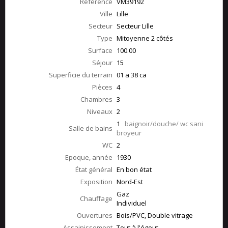
Référence
VM39192
Ville
Lille
Secteur
Secteur Lille
Type
Mitoyenne 2 côtés
Surface
100.00
Séjour
15
Superficie du terrain
01 a 38 ca
Pièces
4
Chambres
3
Niveaux
2
1
baignoir/douche/ wc sani
Salle de bains
broyeur
WC
2
Epoque, année
1930
État général
En bon état
Exposition
Nord-Est
Gaz
Chauffage
Individuel
Ouvertures
Bois/PVC, Double vitrage
Assainissement
Tout à l'égout