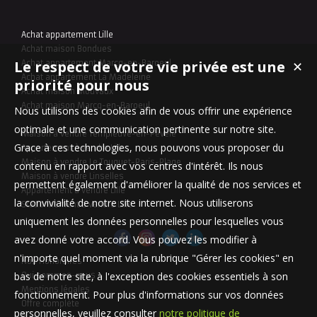
Achat appartement Lille
Achat maison Bondues
Le respect de votre vie privée est une
Achat appartement Marcq-en-Baroeul
✕
Achat appartement La Madeleine
priorité pour nous
Achat maison Mouvaux
Achat maison Marcq-en-Baroeul
Nous utilisons des cookies afin de vous offrir une expérience
optimale et une communication pertinente sur notre site.
Maison à vendre Templeuve-en-Pévèle
Grace à ces technologies, nous pouvons vous proposer du
Appartement à vendre Lille
Maison à vendre Le Touquet-Paris-Plage
contenu en rapport avec vos centres d'intérêt. Ils nous
Maison à vendre Linselles
permettent également d'améliorer la qualité de nos services et
Appartement à vendre Lille
la convivialité de notre site internet. Nous utiliserons
Stationnement à vendre Lille
uniquement les données personnelles pour lesquelles vous
avez donné votre accord. Vous pouvez les modifier à
n'importe quel moment via la rubrique "Gérer les cookies" en
Nos Honoraires
bas de notre site, à l'exception des cookies essentiels à son
Qui sommes-nous
Mentions légales
fonctionnement. Pour plus d'informations sur vos données
Offre complète
personnelles, veuillez consulter
notre politique de