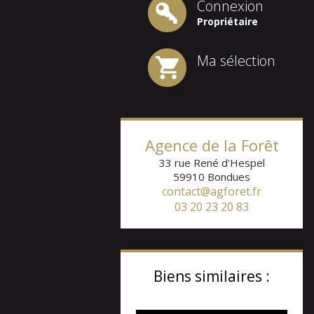
Connexion
Propriétaire
Ma sélection
Agence de la Forêt
33 rue René d'Hespel
59910
Bondues
contact@agforet.fr
03 20 23 20 83
Biens similaires :