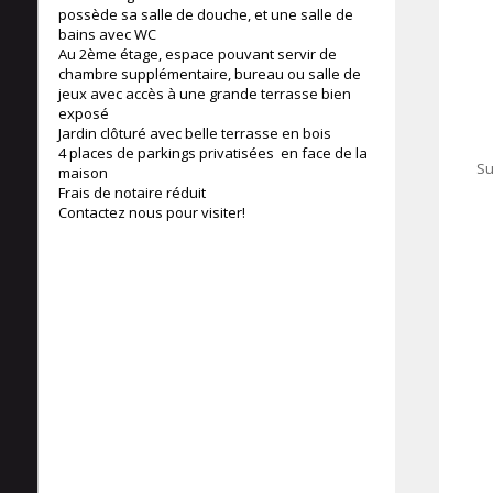
possède sa salle de douche, et une salle de
bains avec WC
Au 2ème étage, espace pouvant servir de
chambre supplémentaire, bureau ou salle de
jeux avec accès à une grande terrasse bien
exposé
Jardin clôturé avec belle terrasse en bois
4 places de parkings privatisées en face de la
Su
maison
108 m²
Frais de notaire réduit
Contactez nous pour visiter!
167.02 m²