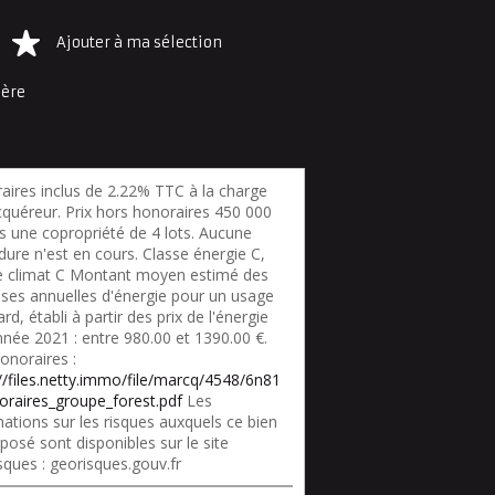
Ajouter à ma sélection
ière
aires inclus de 2.22% TTC à la charge
cquéreur. Prix hors honoraires 450 000
s une copropriété de 4 lots. Aucune
ure n'est en cours. Classe énergie C,
e climat C Montant moyen estimé des
ses annuelles d'énergie pour un usage
rd, établi à partir des prix de l'énergie
nnée 2021 : entre 980.00 et 1390.00 €.
onoraires :
://files.netty.immo/file/marcq/4548/6n81
oraires_groupe_forest.pdf
Les
ations sur les risques auxquels ce bien
posé sont disponibles sur le site
sques : georisques.gouv.fr