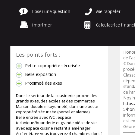
Poser une question
Me rappeler
Imprimer
Calculatrice financ
Honor
Les points forts :
de l'a
€.Dan
Petite copropriété sécurisée
procéd
Belle exposition
Class
dépen
Proximité des axes
standa
de l'a
Dans le secteur de la cousinerie, proche des
Nos h
grands axes, des écoles et des commerces
https
Maison double mitoyenneté, dans une petite
5/hon
copropriété sécurisée (portail et alarme)
inform
Belle entrée avec WC , espace
est ex
technique/buanderie et grande pièce de vie
Géori
avec espace cuisine restant à aménager
Au 1er étage vous trouverez 4 chambres dont 1