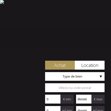
Achat
Location
Type de bien
€ min
€ max
m² min
m² max