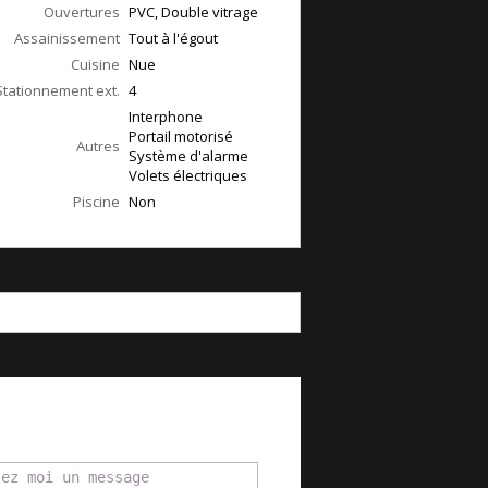
Ouvertures
PVC, Double vitrage
Assainissement
Tout à l'égout
Cuisine
Nue
Stationnement ext.
4
Interphone
Portail motorisé
Autres
Système d'alarme
Volets électriques
Piscine
Non