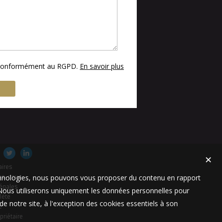
s conformément au RGPD.
En savoir plus
✕
aires
technologies, nous pouvons vous proposer du contenu en rapport
es-nous
égales
t. Nous utiliserons uniquement les données personnelles pour
lète
e notre site, à l'exception des cookies essentiels à son
e
priétaire