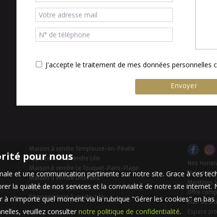
J'accepte le traitement de mes données personnelle
Maison à vendre Templeuve-en-Pévèle
orité pour nous
Appartement à vendre Lille
Nos Honor
Maison à vendre Le Touquet-Paris-Plage
timale et une communication pertinente sur notre site. Grace à ces 
Qui somm
Maison à vendre Linselles
Mentions l
er la qualité de nos services et la convivialité de notre site interne
Appartement à vendre Lille
Offre comp
Stationnement à vendre Lille
 à n'importe quel moment via la rubrique "Gérer les cookies" en bas d
Plan du sit
elles, veuillez consulter
notre politique de confidentialité
.
Espace pro