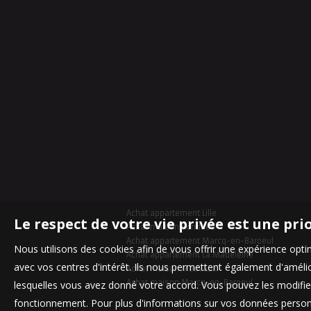
Achat appartement Lille
Le respect de votre vie privée est une pri
Achat maison Bondues
Achat appartement Marcq-en-Baroeul
Nous utilisons des cookies afin de vous offrir une expérience op
Achat appartement La Madeleine
avec vos centres d'intérêt. Ils nous permettent également d'amélior
Achat maison Mouvaux
Achat maison Marcq-en-Baroeul
lesquelles vous avez donné votre accord. Vous pouvez les modifier
fonctionnement. Pour plus d'informations sur vos données personn