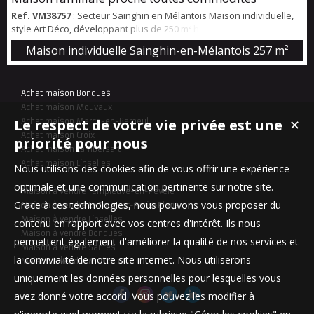
Ref. VM38757
: Secteur Sainghin en Mélantois Maison individuelle,
style Art Déco, développant plus de 250 m² habitables, implantée
sur un beau terrain arboré d’environ 1400 m² avec portail sécurisé.
Maison individuelle Sainghin-en-Mélantois
257 m²
Une maison pleine de charme offrant de très beaux volumes et des
prestations soignées. Idéal famille, proche école Saint Adrien.
Exposition plein sud
Achat maison Bondues
Achat maison Mouvaux
Le respect de votre vie privée est une
Achat maison Marcq-en-Baroeul
✕
Achat maison Croix
priorité pour nous
Achat maison Lambersart
Achat maison Linselles
Nous utilisons des cookies afin de vous offrir une expérience
optimale et une communication pertinente sur notre site.
Maison à vendre Templeuve-en-Pévèle
Grace à ces technologies, nous pouvons vous proposer du
Maison à vendre Le Touquet-Paris-Plage
Maison à vendre Linselles
contenu en rapport avec vos centres d'intérêt. Ils nous
Maison à vendre Bondues
permettent également d'améliorer la qualité de nos services et
Maison à vendre Santes
la convivialité de notre site internet. Nous utiliserons
Maison à vendre Mouvaux
uniquement les données personnelles pour lesquelles vous
avez donné votre accord. Vous pouvez les modifier à