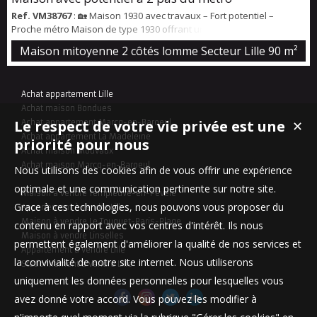
Ref. VM38767
: 🏡 Maison 1930 avec travaux – Fort potentiel –
Proche métro Maison de type 1930 offrant un beau potentiel après
rénovation. Idéalement située à proximité immédiate du métro, elle
Maison mitoyenne 2 côtés lomme Secteur Lille
90 m²
bénéficie d’un emplacement recherché, proche des commerces,
écoles et axes principaux. Cette maison se compose d’un séjour
lumineux, d’une cuisine, de plusieurs chambres et d’une salle de
Achat appartement Lille
bains. Des travaux sont...
Achat maison Bondues
Le respect de votre vie privée est une
Achat appartement Marcq-en-Baroeul
✕
Achat appartement La Madeleine
priorité pour nous
Achat maison Mouvaux
Achat maison Marcq-en-Baroeul
Nous utilisons des cookies afin de vous offrir une expérience
optimale et une communication pertinente sur notre site.
Maison à vendre Templeuve-en-Pévèle
Grace à ces technologies, nous pouvons vous proposer du
Appartement à vendre Lille
Maison à vendre Le Touquet-Paris-Plage
contenu en rapport avec vos centres d'intérêt. Ils nous
Maison à vendre Linselles
permettent également d'améliorer la qualité de nos services et
Appartement à vendre Lille
la convivialité de notre site internet. Nous utiliserons
Stationnement à vendre Lille
uniquement les données personnelles pour lesquelles vous
avez donné votre accord. Vous pouvez les modifier à