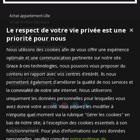
entrée agrémentée d'un placard astucieusement intégré. Le salon
de 23 m² est le cœur de ...
Achat appartement Lille
Achat maison Bondues
Le respect de votre vie privée est une
Achat appartement Marcq-en-Baroeul
✕
Achat appartement La Madeleine
priorité pour nous
Achat maison Mouvaux
Achat maison Marcq-en-Baroeul
Nous utilisons des cookies afin de vous offrir une expérience
optimale et une communication pertinente sur notre site.
Maison à vendre Templeuve-en-Pévèle
Grace à ces technologies, nous pouvons vous proposer du
Appartement à vendre Lille
Maison à vendre Le Touquet-Paris-Plage
contenu en rapport avec vos centres d'intérêt. Ils nous
Maison à vendre Linselles
permettent également d'améliorer la qualité de nos services et
Appartement à vendre Lille
la convivialité de notre site internet. Nous utiliserons
Stationnement à vendre Lille
uniquement les données personnelles pour lesquelles vous
avez donné votre accord. Vous pouvez les modifier à
n'importe quel moment via la rubrique "Gérer les cookies" en
Nos Honoraires
bas de notre site, à l'exception des cookies essentiels à son
Qui sommes-nous
Mentions légales
fonctionnement. Pour plus d'informations sur vos données
Offre complète
personnelles, veuillez consulter
notre politique de