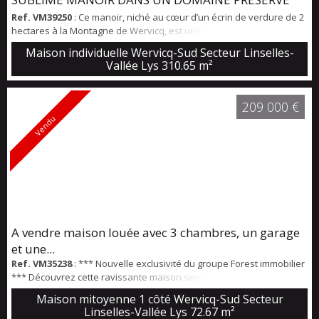
Ref. VM39250
: Ce manoir, niché au cœur d’un écrin de verdure de 2
hectares à la Montagne de Wervicq, est une véritable pépite à
rénover. L'entrée s'ouvre sur un vaste séjour agrémenté d’une
Maison individuelle Wervicq-Sud Secteur Linselles-
sublime bibliothèque, parfait pour les passionnés de lecture, ainsi
Vallée Lys
310.65 m²
qu’une salle de jeux conviviale. Le séjour parqueté possède un
charme fou. La cuisine avec ses beaux volumes permet de recevoir
du monde autour d...
209 000 €
Vendu
A vendre maison louée avec 3 chambres, un garage
et une...
Ref. VM35238
: *** Nouvelle exclusivité du groupe Forest immobilier
*** Découvrez cette ravissante maison semi-mitoyenne de 72 m²
nichée sur une parcelle de 160 m², érigée en 2010. Un foyer
Maison mitoyenne 1 côté Wervicq-Sud Secteur
chaleureux vous attend, offrant un espace de vie confortable et
Linselles-Vallée Lys
72.67 m²
fonctionnel. Au rez-de-chaussée, vous serez accueilli par une